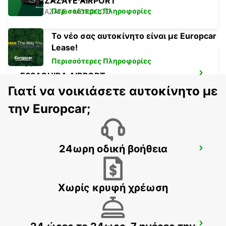
OUARZAZATE AIRPORT
Περισσότερες Πληροφορίες
OUARZAZATE - MOROCCO
Το νέο σας αυτοκίνητο είναι με Europcar
Lease!
Περισσότερες Πληροφορίες
ESSAOUIRA AIRPORT
ESSAOUIRA - MOROCCO
Γιατί να νοικιάσετε αυτοκίνητο με
την Europcar;
24ωρη οδική βοήθεια
AGADIR AIRPORT
AGADIR - MOROCCO
Χωρίς κρυφή χρέωση