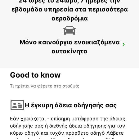
24 ώρες το 24ωρο, 7 ημέρες την
CASABLANCA AIRPORT
CASABLANCA - MOROCCO
εβδομάδα υπηρεσία στα περισσότερα
αεροδρόμια
Μόνο καινούργια ενοικιαζόμενα
AGADIR
αυτοκίνητα
AGADIR - MOROCCO
Good to know
Τι πρέπει να φέρετε στο σταθμό;
Η έγκυρη άδεια οδήγησής σας
Εάν χρειάζεται - επίσημη μετάφραση της άδειας
οδήγησής σας ή διεθνής άδεια οδήγησης για τον
κύριο οδηγό και τυχόν πρόσθετο οδηγό Λάβετε