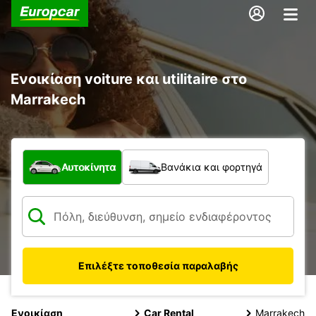
Ενοικίαση voiture και utilitaire στο
Marrakech
Τι τύπος οχήματος;
Αυτοκίνητα
Βανάκια και φορτηγά
Επιλέξτε τοποθεσία παραλαβής
Ενοικίαση
Car Rental
Marrakech