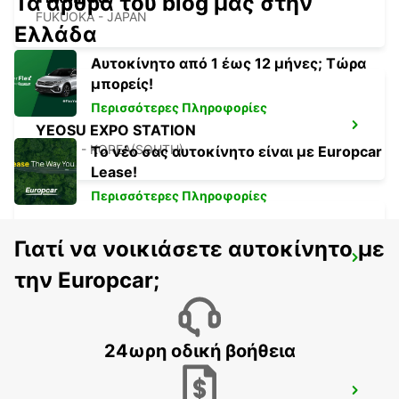
Τα άρθρα του blog μας στην
FUKUOKA - JAPAN
Ελλάδα
Αυτοκίνητο από 1 έως 12 μήνες; Τώρα
μπορείς!
Περισσότερες Πληροφορίες
YEOSU EXPO STATION
YEOSU - KOREA(SOUTH)
Το νέο σας αυτοκίνητο είναι με Europcar
Lease!
Περισσότερες Πληροφορίες
Γιατί να νοικιάσετε αυτοκίνητο με
KANSAI INTERNATIONAL AIRPORT
την Europcar;
IZUMISANO - JAPAN
24ωρη οδική βοήθεια
GWANGJU