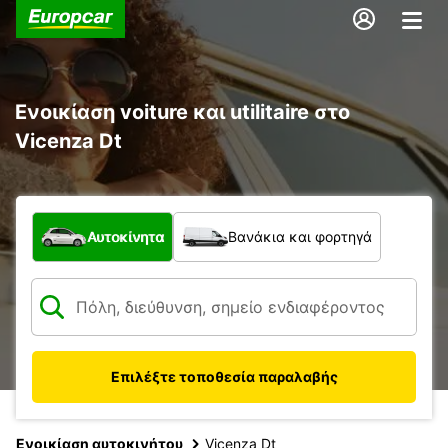
Ενοικίαση voiture και utilitaire στο
Vicenza Dt
Τι τύπος οχήματος;
Αυτοκίνητα
Βανάκια και φορτηγά
Επιλέξτε τοποθεσία παραλαβής
Ενοικίαση αυτοκινήτου
Vicenza Dt