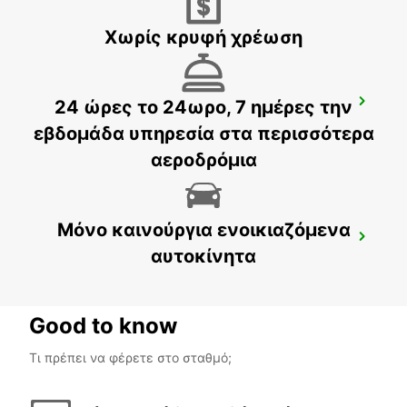
Χωρίς κρυφή χρέωση
24 ώρες το 24ωρο, 7 ημέρες την
MESTRE
VENEZIA - ITALY
εβδομάδα υπηρεσία στα περισσότερα
αεροδρόμια
Μόνο καινούργια ενοικιαζόμενα
ROVIGO
αυτοκίνητα
ROVIGO - ITALY
Good to know
Τι πρέπει να φέρετε στο σταθμό;