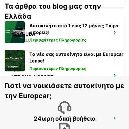
Τα άρθρα του blog μας στην
Ελλάδα
Αυτοκίνητο από 1 έως 12 μήνες; Τώρα
μπορείς!
CORNUDA
Περισσότερες Πληροφορίες
CORNUDA - ITALY
Το νέο σας αυτοκίνητο είναι με Europcar
Lease!
Περισσότερες Πληροφορίες
VERONA AIRPORT
SOMMACAMPAGNA - ITALY
Γιατί να νοικιάσετε αυτοκίνητο με
την Europcar;
24ωρη οδική βοήθεια
TREVISO AIRPORT
TREVISO - ITALY