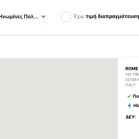
Έχω
τιμή διαπραγμάτευσ
ROME 
VIA TI
00156
ITALY
Πα
Ηλ
ΔΕΥ: