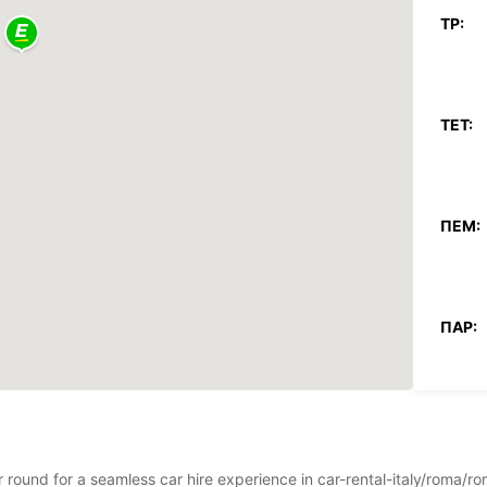
ΤΡ:
ΤΕΤ:
ΠΈΜ:
ΠΑΡ:
ΣΆΒ:
ar round for a seamless car hire experience in car-rental-italy/roma/
ΚΥΡ: