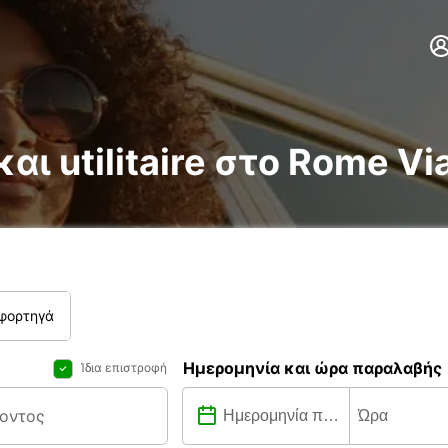
αι utilitaire στο Rome Vi
 φορτηγά
Ημερομηνία και ώρα παραλαβής
Ίδια επιστροφή