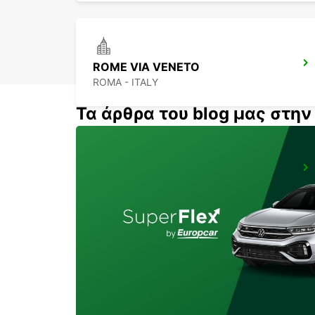
ROME VIA VENETO
ROMA - ITALY
Τα άρθρα του blog μας στη
ROME VIA CIPRO (VATICAN)
ROMA - ITALY