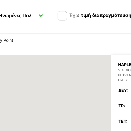
Έχω
τιμή διαπραγμάτευσ
y Point
NAPL
VIA DI
80121 
ITALY
ΔΕΥ:
ΤΡ:
ΤΕΤ: