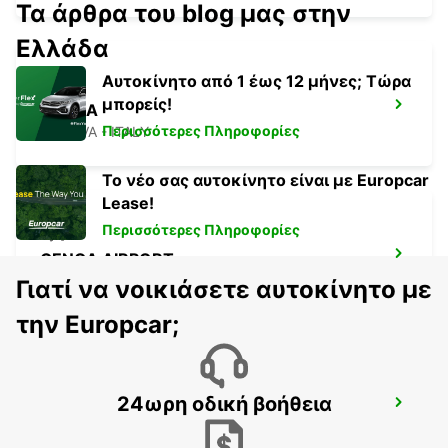
Τα άρθρα του blog μας στην
Ελλάδα
Αυτοκίνητο από 1 έως 12 μήνες; Τώρα
μπορείς!
GENOA
Περισσότερες Πληροφορίες
GENOVA - ITALY
Το νέο σας αυτοκίνητο είναι με Europcar
Lease!
Περισσότερες Πληροφορίες
GENOA AIRPORT
GENOVA - ITALY
Γιατί να νοικιάσετε αυτοκίνητο με
την Europcar;
24ωρη οδική βοήθεια
PARMA
PARMA - ITALY