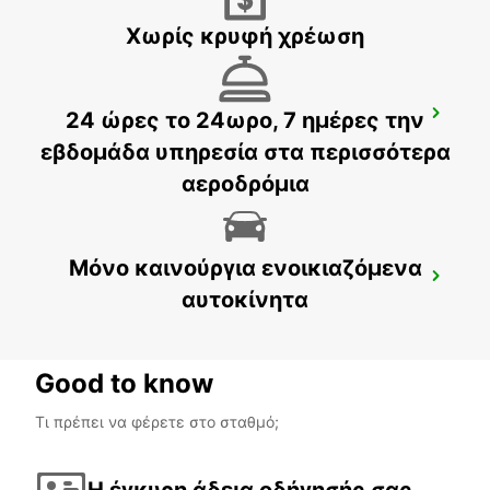
Χωρίς κρυφή χρέωση
24 ώρες το 24ωρο, 7 ημέρες την
SASSUOLO
SASSUOLO - ITALY
εβδομάδα υπηρεσία στα περισσότερα
αεροδρόμια
Μόνο καινούργια ενοικιαζόμενα
CECINA
αυτοκίνητα
CECINA - ITALY
Good to know
Τι πρέπει να φέρετε στο σταθμό;
Η έγκυρη άδεια οδήγησής σας