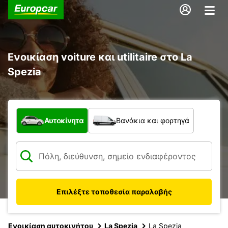
Ενοικίαση voiture και utilitaire στο La
Spezia
Τι τύπος οχήματος;
Αυτοκίνητα
Βανάκια και φορτηγά
Επιλέξτε τοποθεσία παραλαβής
Ενοικίαση αυτοκινήτου
La Spezia
La Spezia