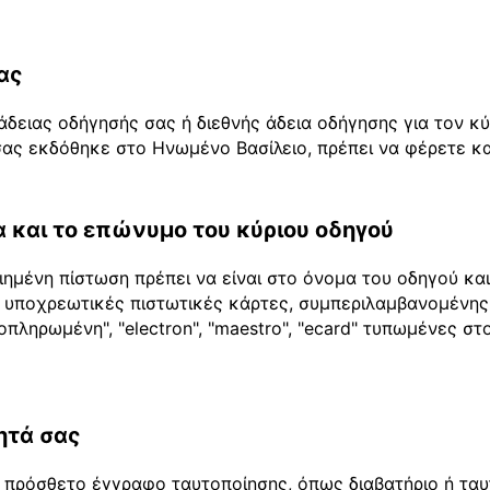
ας
άδειας οδήγησής σας ή διεθνής άδεια οδήγησης για τον κ
ας εκδόθηκε στο Ηνωμένο Βασίλειο, πρέπει να φέρετε και
 και το επώνυμο του κύριου οδηγού
ημένη πίστωση πρέπει να είναι στο όνομα του οδηγού κα
 2 υποχρεωτικές πιστωτικές κάρτες, συμπεριλαμβανομένης
οπληρωμένη", "electron", "maestro", "ecard" τυπωμένες σ
ητά σας
πρόσθετο έγγραφο ταυτοποίησης, όπως διαβατήριο ή ταυτό