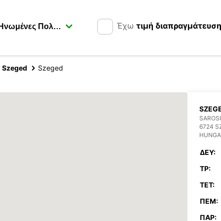
Έχω
τιμή διαπραγμάτευσ
Szeged
Szeged
SZEG
SAROSI 
6724 S
HUNGA
ΔΕΥ:
ΤΡ:
ΤΕΤ:
ΠΈΜ:
ΠΑΡ: