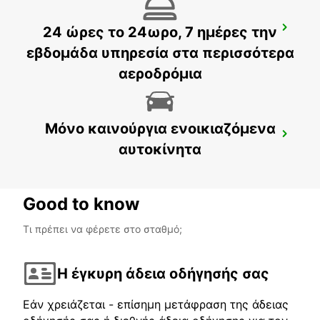
24 ώρες το 24ωρο, 7 ημέρες την
BUDAPEST SZENTLORINCI
BUDAPEST - HUNGARY
εβδομάδα υπηρεσία στα περισσότερα
αεροδρόμια
Μόνο καινούργια ενοικιαζόμενα
BUDAPEST PRIELLE
αυτοκίνητα
BUDAPEST - HUNGARY
Good to know
Τι πρέπει να φέρετε στο σταθμό;
Η έγκυρη άδεια οδήγησής σας
Εάν χρειάζεται - επίσημη μετάφραση της άδειας