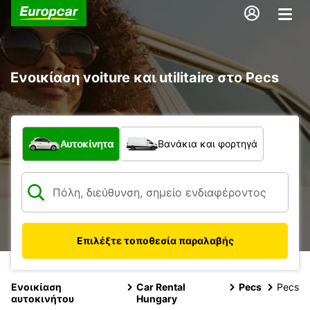
Ενοικίαση voiture και utilitaire στο Pecs
Τι τύπος οχήματος;
Αυτοκίνητα
Βανάκια και φορτηγά
Επιλέξτε τοποθεσία παραλαβής
Ενοικίαση
Car Rental
Pecs
Pecs
αυτοκινήτου
Hungary