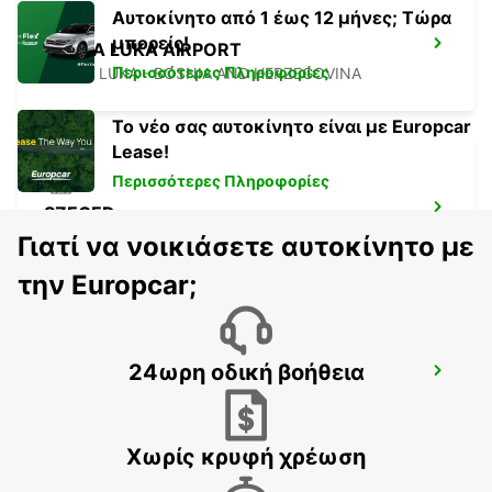
Αυτοκίνητο από 1 έως 12 μήνες; Τώρα
μπορείς!
BANJA LUKA AIRPORT
Περισσότερες Πληροφορίες
BANJA LUKA - BOSNIA AND HERZEGOVINA
Το νέο σας αυτοκίνητο είναι με Europcar
Lease!
Περισσότερες Πληροφορίες
SZEGED
SZEGED - HUNGARY
Γιατί να νοικιάσετε αυτοκίνητο με
την Europcar;
24ωρη οδική βοήθεια
NOVI SAD
NOVI SAD - SERBIA
Χωρίς κρυφή χρέωση