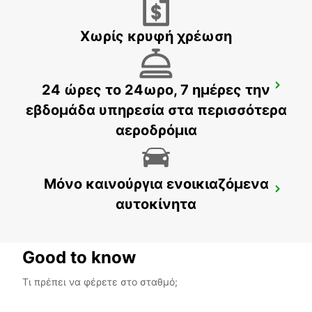
BUDAPEST - HUNGARY
Χωρίς κρυφή χρέωση
24 ώρες το 24ωρο, 7 ημέρες την
SELF CHECKOUT BUDAPEST AIRPORT
BUDAPEST - HUNGARY
εβδομάδα υπηρεσία στα περισσότερα
αεροδρόμια
Μόνο καινούργια ενοικιαζόμενα
KECSKEMET
αυτοκίνητα
KECSKEMET - HUNGARY
Good to know
Τι πρέπει να φέρετε στο σταθμό;