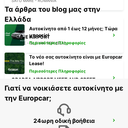
SATU MARE - ROMANIA
Τα άρθρα του blog μας στην
Ελλάδα
Αυτοκίνητο από 1 έως 12 μήνες; Τώρα
μπορείς!
KOSICE AIRPORT
Περισσότερες Πληροφορίες
KOSICE - SLOVAK REPUBLIC
Το νέο σας αυτοκίνητο είναι με Europcar
Lease!
Περισσότερες Πληροφορίες
ORADEA AIRPORT MEET AND GREET
ORADEA - ROMANIA
Γιατί να νοικιάσετε αυτοκίνητο με
την Europcar;
24ωρη οδική βοήθεια
BUDAPEST AIRPORT TERMINAL 2B