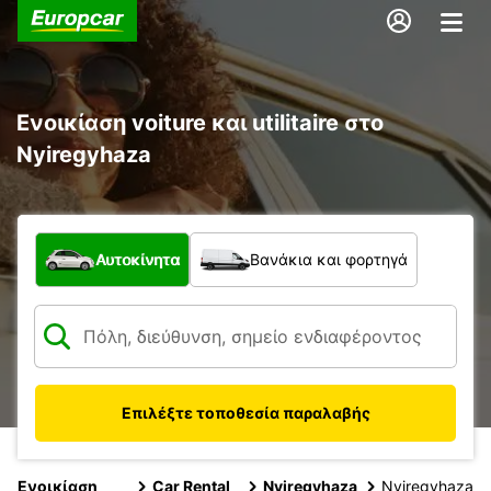
Ενοικίαση voiture και utilitaire στο
Nyiregyhaza
Τι τύπος οχήματος;
Αυτοκίνητα
Βανάκια και φορτηγά
Επιλέξτε τοποθεσία παραλαβής
Ενοικίαση
Car Rental
Nyiregyhaza
Nyiregyhaza