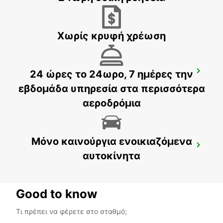
CIUDAD DEL CARMEN - MEXICO
Χωρίς κρυφή χρέωση
24 ώρες το 24ωρο, 7 ημέρες την
CIUDAD DEL CARMEN DOWNTOWN
CIUDAD DEL CARMEN - MEXICO
εβδομάδα υπηρεσία στα περισσότερα
αεροδρόμια
Μόνο καινούργια ενοικιαζόμενα
CHETUMAL INTERNATIONAL AIRPORT
αυτοκίνητα
CHETUMAL - MEXICO
Good to know
Τι πρέπει να φέρετε στο σταθμό;