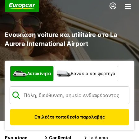
Ενοικίαση voiture και utilitaire στο La
Aurora International Airport
Τι τύπος οχήματος;
Αυτοκίνητα
Βανάκια και φορτηγά
Επιλέξτε τοποθεσία παραλαβής
Ενοικίαση
Car Rental
La Aurora