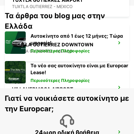
TUXTLA GUTIERREZ AIRPORT
TUXTLA GUTIERREZ - MEXICO
Τα άρθρα του blog μας στην
Ελλάδα
Αυτοκίνητο από 1 έως 12 μήνες; Τώρα
μπορείς!
TUXTLA GUTIERREZ DOWNTOWN
Περισσότερες Πληροφορίες
TUXTLA GUTIERREZ - MEXICO
Το νέο σας αυτοκίνητο είναι με Europcar
Lease!
Περισσότερες Πληροφορίες
VILLAHERMOSA AIRPORT
VILLAHERMOSA - MEXICO
Γιατί να νοικιάσετε αυτοκίνητο με
την Europcar;
24ωρη οδική βοήθεια
CIUDAD DEL CARMEN INTL AIRPORT