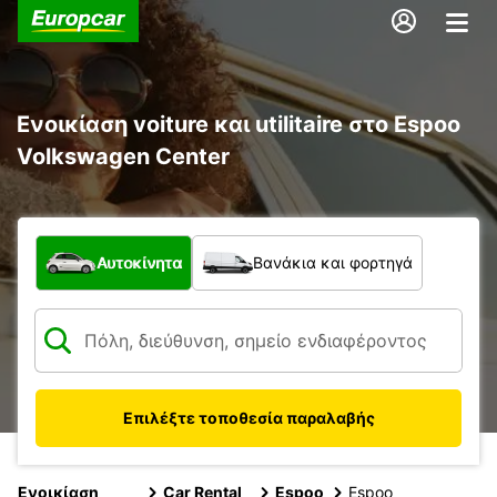
Ενοικίαση voiture και utilitaire στο Espoo
Volkswagen Center
Τι τύπος οχήματος;
Αυτοκίνητα
Βανάκια και φορτηγά
Επιλέξτε τοποθεσία παραλαβής
Ενοικίαση
Car Rental
Espoo
Espoo