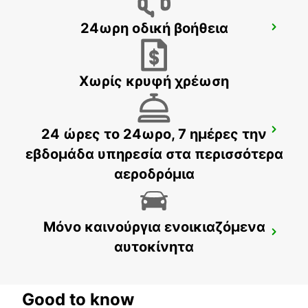
24ωρη οδική βοήθεια
TALLINN AIRPORT
TALLINN - ESTONIA
Χωρίς κρυφή χρέωση
24 ώρες το 24ωρο, 7 ημέρες την
TALLINN CITY
TALLINN - ESTONIA
εβδομάδα υπηρεσία στα περισσότερα
αεροδρόμια
Μόνο καινούργια ενοικιαζόμενα
HAMEENLINNA CITY
αυτοκίνητα
HÄMEENLINNA - FINLAND
Good to know