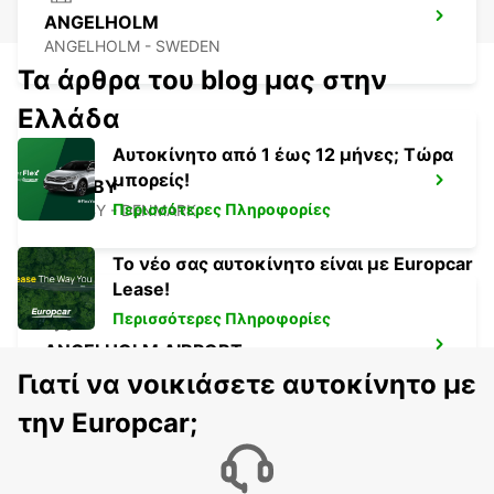
ANGELHOLM
ANGELHOLM - SWEDEN
Τα άρθρα του blog μας στην
Ελλάδα
Αυτοκίνητο από 1 έως 12 μήνες; Τώρα
μπορείς!
LYNGBY
Περισσότερες Πληροφορίες
LYNGBY - DENMARK
Το νέο σας αυτοκίνητο είναι με Europcar
Lease!
Περισσότερες Πληροφορίες
ANGELHOLM AIRPORT
ANGELHOLM - SWEDEN
Γιατί να νοικιάσετε αυτοκίνητο με
την Europcar;