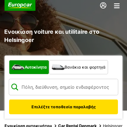
Ενοικίαση voiture και utilitaire στο
Helsingoer
Τι τύπος οχήματος;
Αυτοκίνητα
Βανάκια και φορτηγά
Επιλέξτε τοποθεσία παραλαβής
Ενοικίαση αυτοκινήτου
Car Rental Denmark
Helsingoer