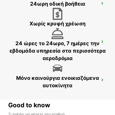
24ωρη οδική βοήθεια
HERLEV
HERLEV - DENMARK
Χωρίς κρυφή χρέωση
24 ώρες το 24ωρο, 7 ημέρες την
COPENHAGEN GAMMEL KONGEVEJ
COPENHAGEN - DENMARK
εβδομάδα υπηρεσία στα περισσότερα
αεροδρόμια
Μόνο καινούργια ενοικιαζόμενα
ALBERTSLUND
αυτοκίνητα
ALBERTSLUND - DENMARK
Good to know
Τι πρέπει να φέρετε στο σταθμό;