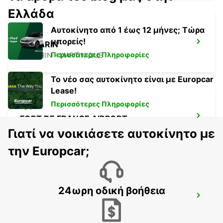
Ελλάδα
Αυτοκίνητο από 1 έως 12 μήνες; Τώρα
μπορείς!
LE MARIN
Περισσότερες Πληροφορίες
LE MARIN - MARTINIQUE
Το νέο σας αυτοκίνητο είναι με Europcar
Lease!
Περισσότερες Πληροφορίες
FORT DE FRANCE AIRPORT
FORT DE FRANCE - MARTINIQUE
Γιατί να νοικιάσετε αυτοκίνητο με
την Europcar;
24ωρη οδική βοήθεια
ANR ROBINSON INTERNATIONAL
AIRPORT
CROWN POINT - TRINIDAD AND TOBAGO