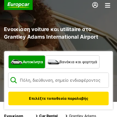
Ενοικίαση voiture και utilitaire στο
Grantley Adams International Airport
Τι τύπος οχήματος;
Αυτοκίνητα
Βανάκια και φορτηγά
Επιλέξτε τοποθεσία παραλαβής
Ενοικίαση
Car Rental
Grantley Adams