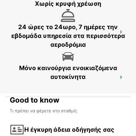
Χωρίς κρυφή χρέωση
24 ώρες το 24ωρο, 7 ημέρες την
PIARCO INTERNATIONAL AIRPORT
εβδομάδα υπηρεσία στα περισσότερα
PORT OF SPAIN - TRINIDAD AND TOBAGO
αεροδρόμια
Μόνο καινούργια ενοικιαζόμενα
αυτοκίνητα
THE ARCADE HILTON TRINIDAD
PORT OF SPAIN - TRINIDAD AND TOBAGO
Good to know
Τι πρέπει να φέρετε στο σταθμό;
Η έγκυρη άδεια οδήγησής σας