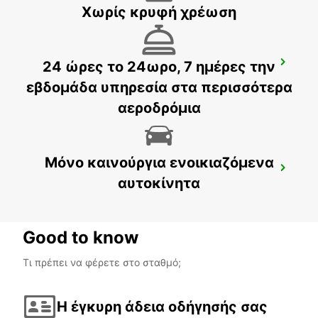
Χωρίς κρυφή χρέωση
24 ώρες το 24ωρο, 7 ημέρες την
SYDNEY PENRITH
PENRITH - AUSTRALIA
εβδομάδα υπηρεσία στα περισσότερα
αεροδρόμια
Μόνο καινούργια ενοικιαζόμενα
GOSFORD LISAROW
αυτοκίνητα
GOSFORD - AUSTRALIA
Good to know
Τι πρέπει να φέρετε στο σταθμό;
Η έγκυρη άδεια οδήγησής σας