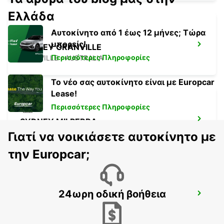
Ελλάδα
Αυτοκίνητο από 1 έως 12 μήνες; Τώρα
μπορείς!
SYDNEY GRANVILLE
Περισσότερες Πληροφορίες
GRANVILLE - AUSTRALIA
Το νέο σας αυτοκίνητο είναι με Europcar
Lease!
Περισσότερες Πληροφορίες
SYDNEY MILPERRA
MILPERRA - AUSTRALIA
Γιατί να νοικιάσετε αυτοκίνητο με
την Europcar;
24ωρη οδική βοήθεια
SYDNEY CAMPBELLTOWN
CAMPBELLTOWN - AUSTRALIA