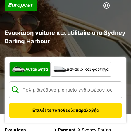
Ενοικίαση voiture και utilitaire στο Sydney
Darling Harbour
Τι τύπος οχήματος;
Αυτοκίνητα
Βανάκια και φορτηγά
Επιλέξτε τοποθεσία παραλαβής
Ενοικίαση
Pyrmont
Sydney Darling