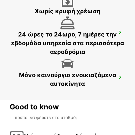
Χωρίς κρυφή χρέωση
24 ώρες το 24ωρο, 7 ημέρες την
SYDNEY WATERLOO
MASCOT - AUSTRALIA
εβδομάδα υπηρεσία στα περισσότερα
αεροδρόμια
Μόνο καινούργια ενοικιαζόμενα
GOSFORD LISAROW
αυτοκίνητα
GOSFORD - AUSTRALIA
Good to know
Τι πρέπει να φέρετε στο σταθμό;