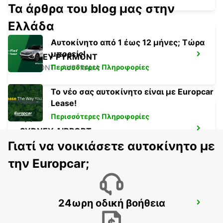
Τα άρθρα του blog μας στην
Ελλάδα
Αυτοκίνητο από 1 έως 12 μήνες; Τώρα
μπορείς!
SYDNEY PYRMONT
Περισσότερες Πληροφορίες
PYRMONT - AUSTRALIA
Το νέο σας αυτοκίνητο είναι με Europcar
Lease!
Περισσότερες Πληροφορίες
SYDNEY AIRPORT
SYDNEY - AUSTRALIA
Γιατί να νοικιάσετε αυτοκίνητο με
την Europcar;
24ωρη οδική βοήθεια
SYDNEY CITY
SYDNEY - AUSTRALIA