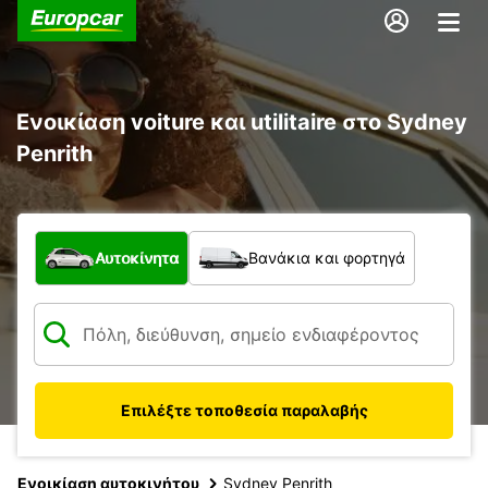
Ενοικίαση voiture και utilitaire στο Sydney
Penrith
Τι τύπος οχήματος;
Αυτοκίνητα
Βανάκια και φορτηγά
Επιλέξτε τοποθεσία παραλαβής
Ενοικίαση αυτοκινήτου
Sydney Penrith