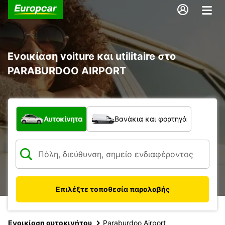
Ενοικίαση voiture και utilitaire στο
PARABURDOO AIRPORT
Τι τύπος οχήματος;
Αυτοκίνητα
Βανάκια και φορτηγά
Επιλέξτε τοποθεσία παραλαβής
Ενοικίαση αυτοκινήτου
Paraburdoo Airport