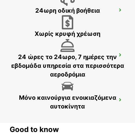
24ωρη οδική βοήθεια
MELBOURNE FRANKSTON
FRANKSTON - AUSTRALIA
Χωρίς κρυφή χρέωση
24 ώρες το 24ωρο, 7 ημέρες την
MELBOURNE DANDENONG
DANDENONG - AUSTRALIA
εβδομάδα υπηρεσία στα περισσότερα
αεροδρόμια
Μόνο καινούργια ενοικιαζόμενα
MELBOURNE MOORABBIN
αυτοκίνητα
MOORABBIN - AUSTRALIA
Good to know