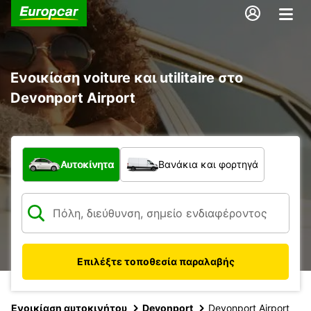
Ενοικίαση voiture και utilitaire στο
Devonport Airport
Τι τύπος οχήματος;
Αυτοκίνητα
Βανάκια και φορτηγά
Επιλέξτε τοποθεσία παραλαβής
Ενοικίαση αυτοκινήτου
Devonport
Devonport Airport