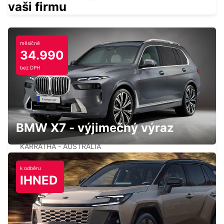
vaši firmu
měsíčně
34.990
KARRATHA CITY
bez DPH
KARRATHA - AUSTRALIA
BMW X7 - výjimečný výraz
KARRATHA AIRPORT
KARRATHA - AUSTRALIA
k odběru
IHNED
ONSLOW CITY
ONSLOW - AUSTRALIA