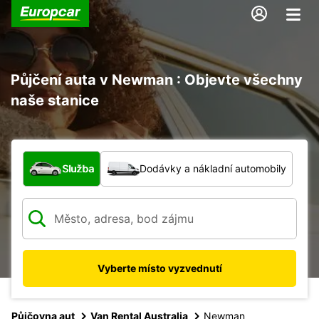
Půjčení auta v Newman : Objevte všechny
naše stanice
Jaký typ vozidla?
Služba
Dodávky a nákladní automobily
Vyberte místo vyzvednutí
Půjčovna aut
Van Rental Australia
Newman