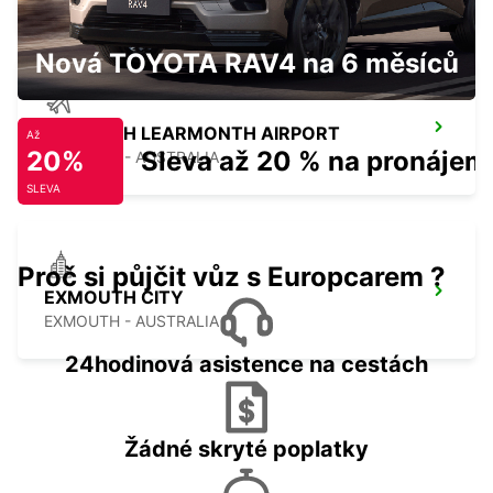
Nová TOYOTA RAV4 na 6 měsíců
EXMOUTH LEARMONTH AIRPORT
Až
20%
Sleva až 20 % na pronájem
EXMOUTH - AUSTRALIA
SLEVA
Proč si půjčit vůz s Europcarem ?
EXMOUTH CITY
EXMOUTH - AUSTRALIA
24hodinová asistence na cestách
Žádné skryté poplatky