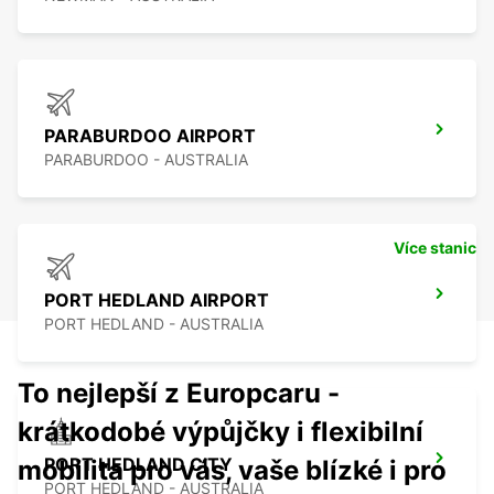
PARABURDOO AIRPORT
PARABURDOO - AUSTRALIA
Více stanic
PORT HEDLAND AIRPORT
PORT HEDLAND - AUSTRALIA
To nejlepší z Europcaru -
krátkodobé výpůjčky i flexibilní
PORT HEDLAND CITY
mobilita pro vás, vaše blízké i pro
PORT HEDLAND - AUSTRALIA