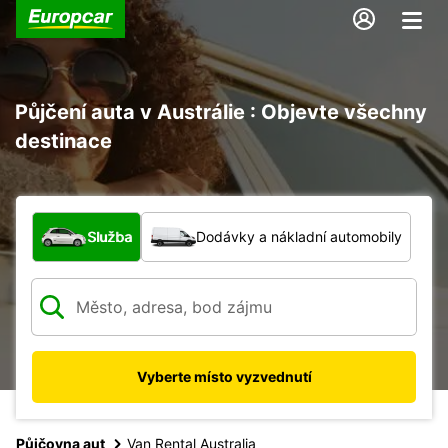
Půjčení auta v Austrálie : Objevte všechny
destinace
Jaký typ vozidla?
Služba
Dodávky a nákladní automobily
Vyberte místo vyzvednutí
Půjčovna aut
Van Rental Australia