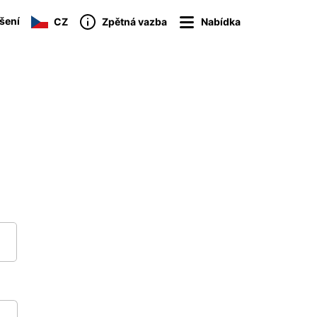
ášení
CZ
Zpětná vazba
Nabídka