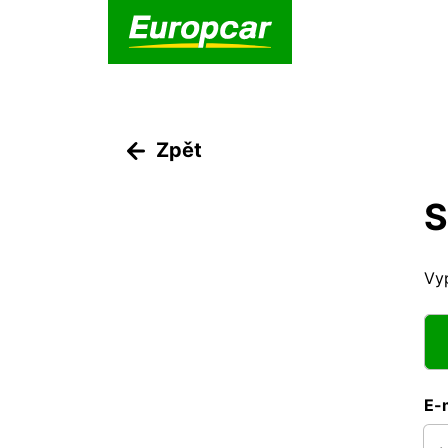
Zpět
S
Vyp
E-