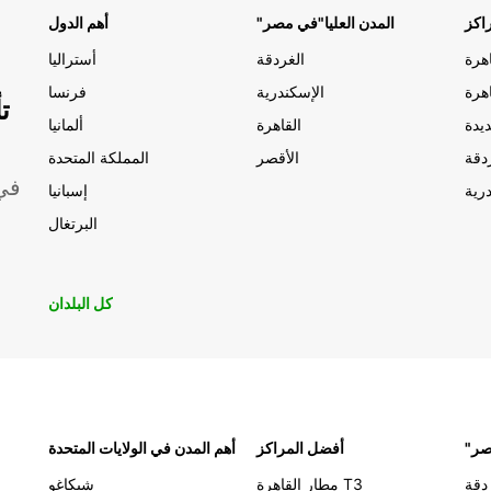
اكز
"المدن العليا"في مصر
أهم الدول
الغردقة
أستراليا
الإسكندرية
فرنسا
ت
يدة
القاهرة
ألمانيا
دقة
الأقصر
المملكة المتحدة
موقعًا 
رية
إسبانيا
البرتغال
كل البلدان
مصر
أفضل المراكز
أهم المدن في الولايات المتحدة
دقة
مطار القاهرة T3
شيكاغو