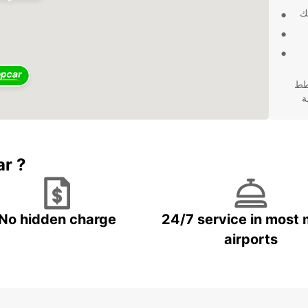
ك
خطط
ة
مريحة
ة لا
ar ?
No hidden charge
24/7 service in most 
airports