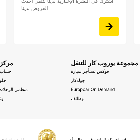
اشترك في النشرة الإخبارية لدينا لتلقي أحدث
العروض لدينا
مجموعة يوروب كار للتنقل
مركز 
فوكس تستأجر سيارة
حساب 
جولدكار
حلول
Europcar On Demand
منظمي الرحلات 
وظائف
وك
موقع الشركة الرائدة في مجال تأجير
المفضلة لدى 