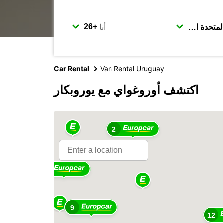
أنا
Car Rental
Van Rental Uruguay
اكتشف أوروغواي مع يوروبكار
2
2
2
2
9
12