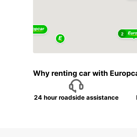
6
2
5
Why renting car with Europc
24 hour roadside assistance