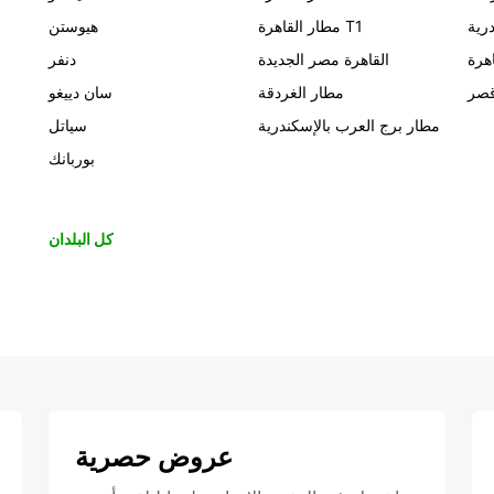
رية
مطار القاهرة T1
هيوستن
اهرة
القاهرة مصر الجديدة
دنفر
قصر
مطار الغردقة
سان دييغو
مطار برج العرب بالإسكندرية
سياتل
بوربانك
كل البلدان
عروض حصرية