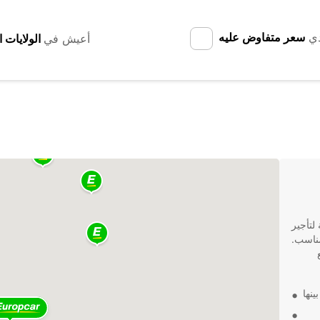
دي
سعر متفاوض عليه
أعيش في
5
لتأجير
مناسب.
نها