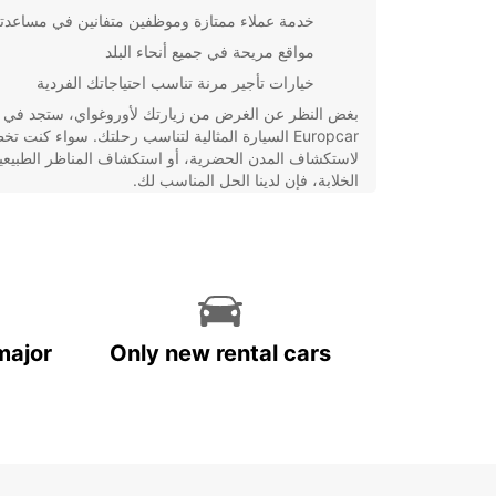
خدمة عملاء ممتازة وموظفين متفانين في مساعدت
مواقع مريحة في جميع أنحاء البلد
خيارات تأجير مرنة تناسب احتياجاتك الفردية
بغض النظر عن الغرض من زيارتك لأوروغواي، ستجد في
Europcar السيارة المثالية لتناسب رحلتك. سواء كنت ت
لاستكشاف المدن الحضرية، أو استكشاف المناظر الطبيعي
الخلابة، فإن لدينا الحل المناسب لك.
احجز سيارتك الآن واستمتع بتجربة تأجير سيارات سهلة و
في أوروغواي مع Europcar. نحن هنا لنجعل رحلتك تجرب
تُنسى!
major
Only new rental cars