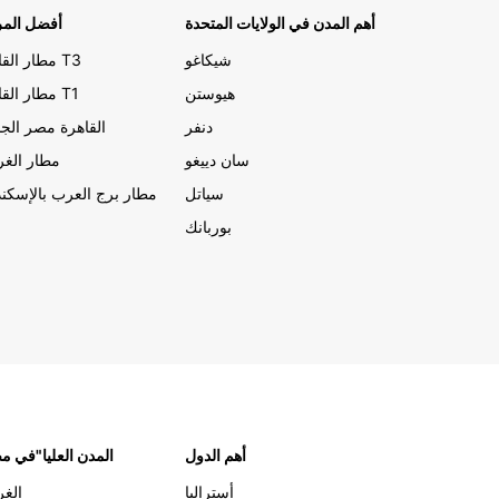
أهم المدن في الولايات المتحدة
أفضل المر
شيكاغو
مطار القاهرة T3
هيوستن
مطار القاهرة T1
دنفر
القاهرة مصر الجد
سان دييغو
مطار الغر
سياتل
مطار برج العرب بالإسكند
بوربانك
أهم الدول
"المدن العليا"في 
أستراليا
الغر