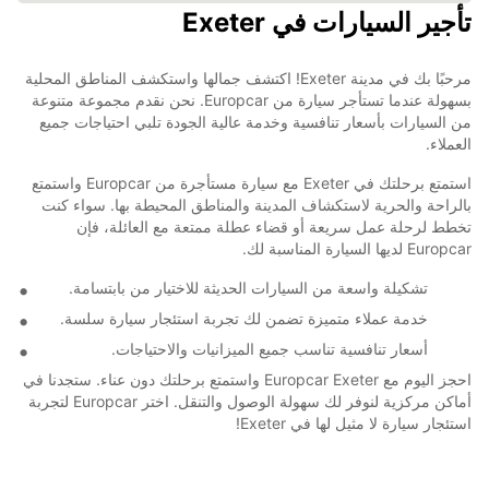
تأجير السيارات في Exeter
مرحبًا بك في مدينة Exeter! اكتشف جمالها واستكشف المناطق المحلية
بسهولة عندما تستأجر سيارة من Europcar. نحن نقدم مجموعة متنوعة
من السيارات بأسعار تنافسية وخدمة عالية الجودة تلبي احتياجات جميع
العملاء.
استمتع برحلتك في Exeter مع سيارة مستأجرة من Europcar واستمتع
بالراحة والحرية لاستكشاف المدينة والمناطق المحيطة بها. سواء كنت
تخطط لرحلة عمل سريعة أو قضاء عطلة ممتعة مع العائلة، فإن
Europcar لديها السيارة المناسبة لك.
تشكيلة واسعة من السيارات الحديثة للاختيار من بابتسامة.
خدمة عملاء متميزة تضمن لك تجربة استئجار سيارة سلسة.
أسعار تنافسية تناسب جميع الميزانيات والاحتياجات.
احجز اليوم مع Europcar Exeter واستمتع برحلتك دون عناء. ستجدنا في
أماكن مركزية لنوفر لك سهولة الوصول والتنقل. اختر Europcar لتجربة
استئجار سيارة لا مثيل لها في Exeter!