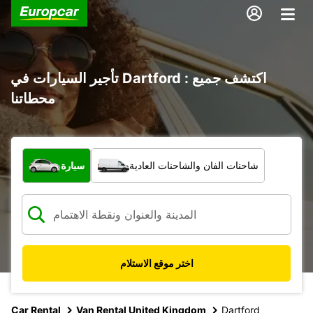
تأجير السيارات في Dartford : اكتشف جميع
محطاتنا
ما نوع المركبة؟
شاحنات الفان والشاحنات العادية
سيارة
اختر موقع الاستلام
Car Rental
Van Rental United Kingdom
Dartford