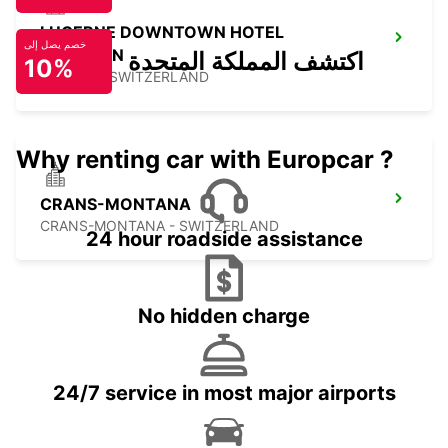
LUCERNE DOWNTOWN HOTEL
خصم يصل إلى
RADISSON
اكتشف المملكة المتحدة
10%
LUZERN - SWITZERLAND
Why renting car with Europcar ?
CRANS-MONTANA
CRANS-MONTANA - SWITZERLAND
24 hour roadside assistance
No hidden charge
24/7 service in most major airports