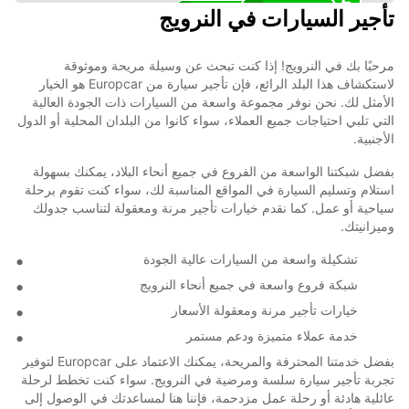
25
تأجير السيارات في النرويج
11
مرحبًا بك في النرويج! إذا كنت تبحث عن وسيلة مريحة وموثوقة
لاستكشاف هذا البلد الرائع، فإن تأجير سيارة من Europcar هو الخيار
الأمثل لك. نحن نوفر مجموعة واسعة من السيارات ذات الجودة العالية
التي تلبي احتياجات جميع العملاء، سواء كانوا من البلدان المحلية أو الدول
الأجنبية.
بفضل شبكتنا الواسعة من الفروع في جميع أنحاء البلاد، يمكنك بسهولة
استلام وتسليم السيارة في المواقع المناسبة لك، سواء كنت تقوم برحلة
سياحية أو عمل. كما نقدم خيارات تأجير مرنة ومعقولة لتناسب جدولك
وميزانيتك.
تشكيلة واسعة من السيارات عالية الجودة
شبكة فروع واسعة في جميع أنحاء النرويج
خيارات تأجير مرنة ومعقولة الأسعار
خدمة عملاء متميزة ودعم مستمر
بفضل خدمتنا المحترفة والمريحة، يمكنك الاعتماد على Europcar لتوفير
تجربة تأجير سيارة سلسة ومرضية في النرويج. سواء كنت تخطط لرحلة
عائلية هادئة أو رحلة عمل مزدحمة، فإننا هنا لمساعدتك في الوصول إلى