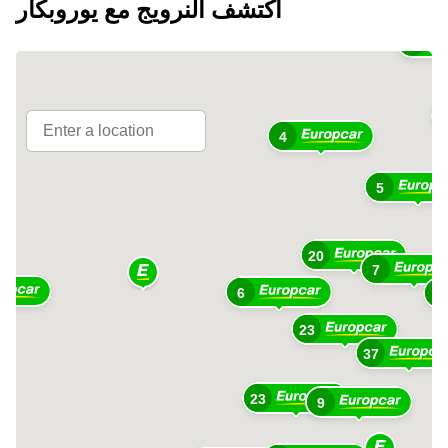
اكتشف النرويج مع يوروبكار
3
4
5
20
7
6
3
23
37
23
9