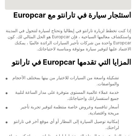
استئجار سيارة في تارانتو مع Europcar
إذا كنت تخطط لزيارة تارانتو في إيطاليا وتحتاج لسيارة لتتجول في المدينة
واستكشاف معالمها السياحية ، فإن Europcar هو الحل المثالي لك. كون
Europcar واحدة من شركات تأجير السيارات الرائدة عالميًا ، يمكنك
الاعتماد عليها لتوفير سيارة موثوقة ومناسبة لاحتياجاتك.
المزايا التي تقدمها Europcar في تارانتو
تشكيلة واسعة من السيارات للاختيار من بينها بمختلف الأحجام
والمواصفات.
خدمة عملاء عالمية المستوى متوفرة على مدار الساعة لتلبية
جميع استفساراتك واحتياجاتك.
أسعار تنافسية وعروض خاصة منتظمة لتوفير تجربة تأجير
مريحة واقتصادية.
إمكانية توصيل السيارة إلى المطار أو أي موقع آخر في تارانتو
لراحتك.
بغض النظر عن نوع الرحلة التي تخطط لها في تارانتو - سواء كنت تسافر