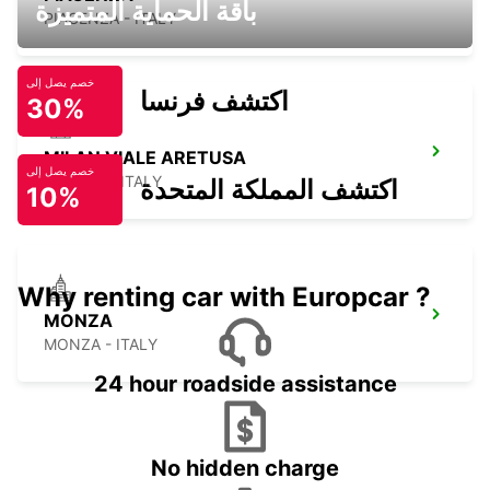
باقة الحماية المتميزة
PIACENZA - ITALY
خصم يصل إلى
اكتشف فرنسا
30%
MILAN VIALE ARETUSA
خصم يصل إلى
MILANO - ITALY
اكتشف المملكة المتحدة
10%
Why renting car with Europcar ?
MONZA
MONZA - ITALY
24 hour roadside assistance
No hidden charge