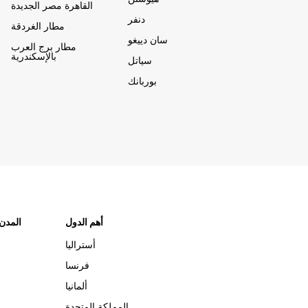
القاهرة مصر الجديدة
دنفر
مطار الغردقة
سان دييغو
مطار برج العرب
بالإسكندرية
سياتل
بوربانك
أهم الدول
"المدن
أستراليا
فرنسا
ألمانيا
المملكة المتحدة