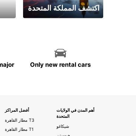
اكتشف المملكة المتحدة
احجز الآن
major
Only new rental cars
أهم المدن في الولايات
أفضل المراكز
المتحدة
مطار القاهرة T3
شيكاغو
مطار القاهرة T1
هيوستن