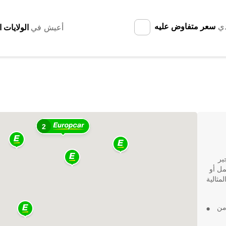
دي
سعر متفاوض عليه
أعيش في
2
دمات تأجير
مل أو
مثالية
من