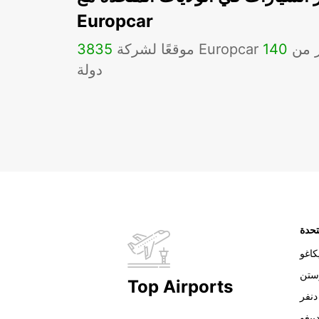
Europcar
Eu في أكثر من
140
3835
دولة
تحدة
اغو
ستن
Top Airports
دنفر
ييغو