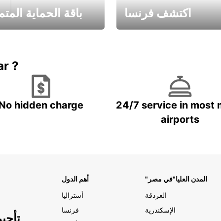
اكتشف فرنسا
باقة الحماية المتم
Book now
باقة الحماية ال
ar ?
No hidden charge
24/7 service in most 
airports
"المدن العليا"في مصر
أهم الدول
الغردقة
أستراليا
الإسكندرية
فرنسا
تأجي