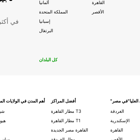
القاهرة
ألمانيا
الأقصر
المملكة المتحدة
موقعًا لشركة ropcar
إسبانيا
البرتغال
كل البلدان
 العليا"في مصر
أفضل المراكز
أهم المدن في الولايات الم
الغردقة
مطار القاهرة T3
شيك
الإسكندرية
مطار القاهرة T1
هيو
القاهرة
القاهرة مصر الجديدة
الأقصر
مطار الغردقة
سان د