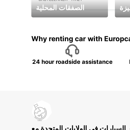
يزة
الصفقات المحلية
ادفع لمدة 5 أيام واحصل على
متميزة
7 أيام
Why renting car with Europc
24 hour roadside assistance
ر السيارات في الولايات المتحدة مع