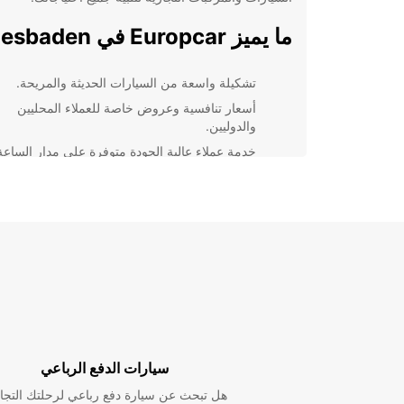
ما يميز Europcar في Wiesbaden
تشكيلة واسعة من السيارات الحديثة والمريحة.
أسعار تنافسية وعروض خاصة للعملاء المحليين
والدوليين.
خدمة عملاء عالية الجودة متوفرة على مدار الساعة
لجميع احتياجاتك.
صيانة دورية للمركبات لتضمن راحة البال والأمان أث
الرحلة.
إمكانية توصيل واستلام السيارة في المطار أو في
المكان الذي تختاره.
اختر Europcar لتجربة إيجار سي
مميزة
استمتع برحلتك بأقصى قدر من الراحة وا
سيارات الدفع الرباعي
في Wiesbaden. سواء كنت في رحلة عمل أو تخطط لق
هل تبحث عن سيارة دفع رباعي لرحلتك التجا
إجازة ممتعة، فإن تأجير سيارة من Europcar سيك