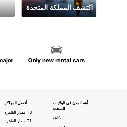
اكتشف المملكة المتحدة
احجز الآن
major
Only new rental cars
أهم المدن في الولايات
أفضل المراكز
المتحدة
مطار القاهرة T3
شيكاغو
مطار القاهرة T1
هيوستن