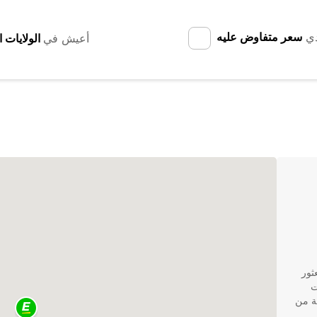
دي
سعر متفاوض عليه
أعيش في
لاء العثور
اء كنت
يلة واسعة من