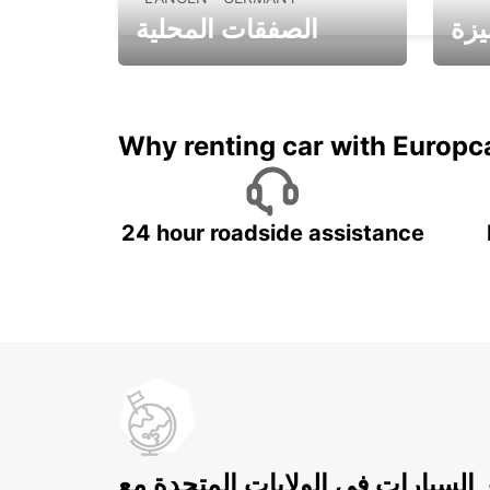
يزة
الصفقات المحلية
ادفع لمدة 5 أيام واحصل على
متميزة
7 أيام
Why renting car with Europc
24 hour roadside assistance
ر السيارات في الولايات المتحدة مع