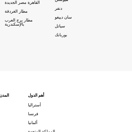
القاهرة مصر الجديدة
دنفر
مطار الغردقة
سان دييغو
مطار برج العرب
بالإسكندرية
سياتل
بوربانك
أهم الدول
"المدن
أستراليا
فرنسا
ألمانيا
المملكة المتحدة