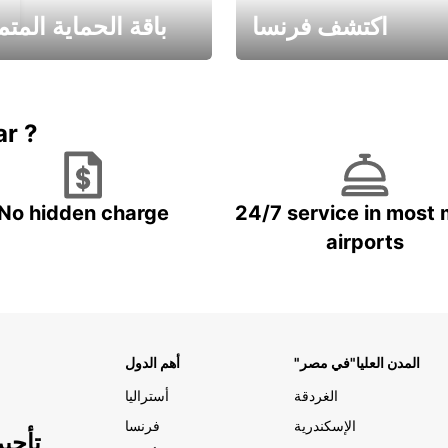
اكتشف فرنسا
باقة الحماية المتم
Book now
باقة الحماية ال
ar ?
No hidden charge
24/7 service in most 
airports
"المدن العليا"في مصر
أهم الدول
الغردقة
أستراليا
الإسكندرية
فرنسا
تأجي