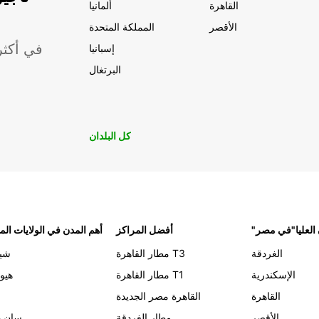
القاهرة
ألمانيا
الأقصر
المملكة المتحدة
موقعًا لشركة ropcar
إسبانيا
البرتغال
كل البلدان
 العليا"في مصر
أفضل المراكز
أهم المدن في الولايات الم
الغردقة
مطار القاهرة T3
شيك
الإسكندرية
مطار القاهرة T1
هيو
القاهرة
القاهرة مصر الجديدة
الأقصر
مطار الغردقة
سان د