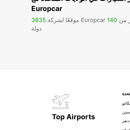
Europcar
Eu في أكثر من
140
3835
دولة
تحدة
اغو
ستن
Top Airports
دنفر
ييغو