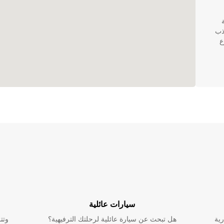
ؤية
Europca إلى جذب
ع
ى جذاب
قنيات
ة
ات. العملاء
بما في
سيارات عائلية
رية
هل تبحث عن سيارة عائلية لرحلتك الترفيهية؟
وتت