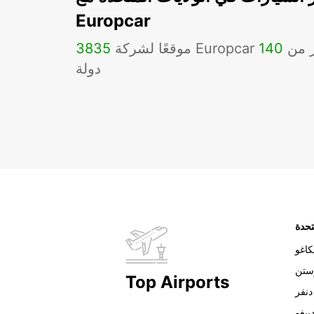
Europcar
Eu في أكثر من
140
3835
دولة
تحدة
اغو
ستن
Top Airports
دنفر
ييغو