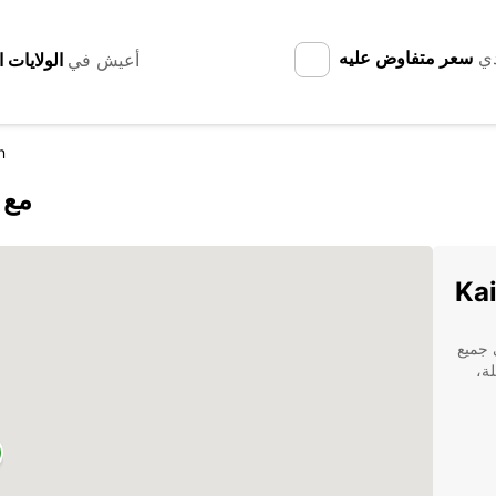
دي
سعر متفاوض عليه
أعيش في
n
اكتشف ern
ت في جميع
ة،