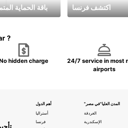
اكتشف فرنسا
باقة الحماية المتم
Book now
باقة الحماية ال
ar ?
No hidden charge
24/7 service in most 
airports
"المدن العليا"في مصر
أهم الدول
الغردقة
أستراليا
الإسكندرية
فرنسا
تأجي