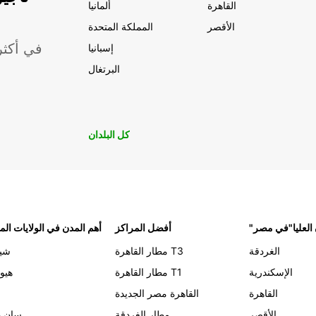
القاهرة
ألمانيا
الأقصر
المملكة المتحدة
موقعًا لشركة ropcar
إسبانيا
البرتغال
كل البلدان
 العليا"في مصر
أفضل المراكز
أهم المدن في الولايات الم
الغردقة
مطار القاهرة T3
شيك
الإسكندرية
مطار القاهرة T1
هيو
القاهرة
القاهرة مصر الجديدة
الأقصر
مطار الغردقة
سان د