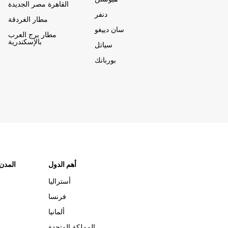
القاهرة مصر الجديدة
دنفر
مطار الغردقة
سان دييغو
مطار برج العرب
بالإسكندرية
سياتل
بوربانك
أهم الدول
"المدن
أستراليا
فرنسا
ألمانيا
المملكة المتحدة