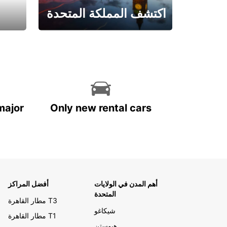
اكتشف المملكة المتحدة
احجز الآن
major
Only new rental cars
أهم المدن في الولايات
أفضل المراكز
المتحدة
مطار القاهرة T3
شيكاغو
مطار القاهرة T1
هيوستن