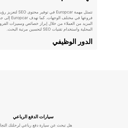
تتمثل مهمة Europcar في توفير محتوى SEO لتعزيز ر
فروعها في مختلف الوجهات. كما تهدف r
المزيد من العملاء من خلال إبراز خصائص ومميزات الفرو
المحلية واستخدام تقنيات SEO لتحسين مرتبة البحث.
الدور الوظيفي
بصفتك ككاتب محتوى SEO، سوف تقوم بإنشاء محتو
للفروع المحلية، مع التركيز على مميزاتها الفريدة وإدراج ت
SEO لتعزيز تصنيفها في محركات البحث.
الهدف
يهدف العمل إلى توعية العملاء حول خيارات التأجير المتاح
وتشجيع اختيار Europcar كوجهة رئيسية لتأجير السيار
المستهدفين هم البالغين والمسافرون الوطنيين والدوليين، 
ذلك العائلات والمهنيين.
سيارات الدفع الرباعي
الأسلوب واللهجة
هل تبحث عن سيارة دفع رباعي لرحلتك التجا