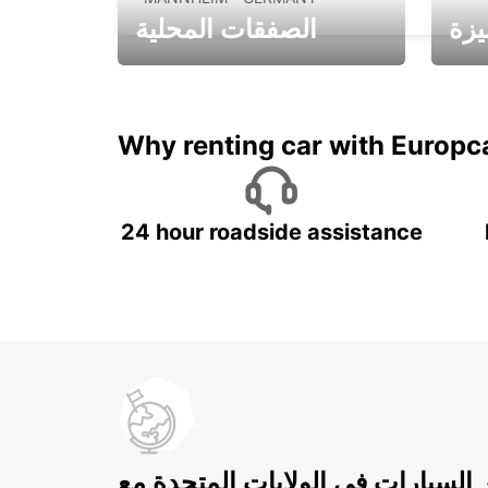
يزة
الصفقات المحلية
ادفع لمدة 5 أيام واحصل على
متميزة
7 أيام
Why renting car with Europc
24 hour roadside assistance
ر السيارات في الولايات المتحدة مع