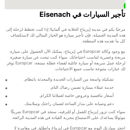
تأجير السيارات في Eisenach
مرحبًا بكم في مدينة إيزيناخ الخلابة في ألمانيا! إذا كنت تخطط لرحلة إلى
هذه المدينة الجميلة، فإن تأجير سيارة هو الخيار المثالي لك لاستكشاف
كل ما تقدمه هذه المنطقة.
مع وجود وكالة Europcar في إيزيناخ، يمكنك الآن الحصول على سيارة
مريحة وعصرية لتناسب احتياجاتك. سواء كنت تبحث عن سيارة صغيرة
لرحلة عمل سريعة أو سيارة عائلية لقضاء عطلة ممتعة، Europcar توفر
لك خيارات متنوعة تناسب جميع الاحتياجات.
تشكيلة واسعة من السيارات الجديدة والمحدثة بانتظام.
خدمة عملاء ممتازة تضمن رضاك التام.
أسعار تنافسية وعروض خاصة لعملائنا الكرام.
دعم وصيانة على مدار الساعة لضمان راحتك وسلامتك.
سواء كنت تزور إيزيناخ للعمل أو للترفيه، ستجد في Europcar شريكًا
موثوقًا يساعدك على الاستمتاع بتجربة القيادة في هذه المدينة الرائعة.
احجز سيارتك اليوم مع Europcar في إيزيناخ وانطلق في مغامرة لا