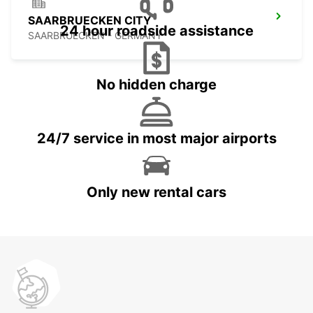
SAARBRUECKEN CITY
24 hour roadside assistance
SAARBRUECKEN - GERMANY
No hidden charge
24/7 service in most major airports
Only new rental cars