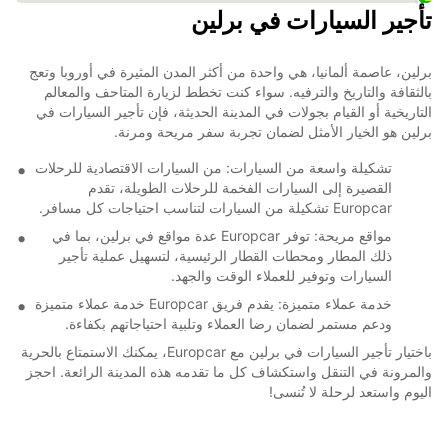
تأجير السيارات في برلين
برلين، عاصمة ألمانيا، هي واحدة من أكثر المدن المثيرة في أوروبا وتعج
بالثقافة والتاريخ والترفيه. سواء كنت تخطط لزيارة المتاحف والمعالم
التاريخية أو القيام بجولات في المدينة الحديثة، فإن تأجير السيارات في
برلين هو الخيار الأمثل لضمان تجربة سفر مريحة ومرنة.
تشكيلة واسعة من السيارات: من السيارات الاقتصادية للرحلات
القصيرة إلى السيارات الفخمة للرحلات الطويلة، تقدم
Europcar تشكيلة من السيارات لتناسب احتياجات كل مسافر.
مواقع مريحة: توفر Europcar عدة مواقع في برلين، بما في
ذلك المطار ومحطات القطار الرئيسية، لتسهيل عملية تأجير
السيارات وتوفير للعملاء الوقت والجهد.
خدمة عملاء متميزة: يقدم فريق Europcar خدمة عملاء متميزة
ودعم مستمر لضمان رضا العملاء وتلبية احتياجاتهم بكفاءة.
باختيار تأجير السيارات في برلين مع Europcar، يمكنك الاستمتاع بالحرية
والمرونة في التنقل واستكشاف كل ما تقدمه هذه المدينة الرائعة. احجز
اليوم واستعد لرحلة لا تُنسى!