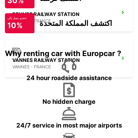
30%
RENNES RAILWAY STATION
خصم يصل إلى
RENNES - FRANCE
اكتشف المملكة المتحدة
10%
Why renting car with Europcar ?
VANNES RAILWAY STATION
VANNES - FRANCE
24 hour roadside assistance
No hidden charge
24/7 service in most major airports