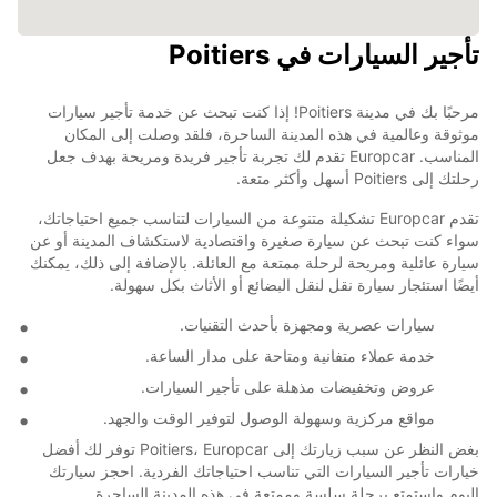
تأجير السيارات في Poitiers
مرحبًا بك في مدينة Poitiers! إذا كنت تبحث عن خدمة تأجير سيارات
موثوقة وعالمية في هذه المدينة الساحرة، فلقد وصلت إلى المكان
المناسب. Europcar تقدم لك تجربة تأجير فريدة ومريحة بهدف جعل
رحلتك إلى Poitiers أسهل وأكثر متعة.
تقدم Europcar تشكيلة متنوعة من السيارات لتناسب جميع احتياجاتك،
سواء كنت تبحث عن سيارة صغيرة واقتصادية لاستكشاف المدينة أو عن
سيارة عائلية ومريحة لرحلة ممتعة مع العائلة. بالإضافة إلى ذلك، يمكنك
أيضًا استئجار سيارة نقل لنقل البضائع أو الأثاث بكل سهولة.
سيارات عصرية ومجهزة بأحدث التقنيات.
خدمة عملاء متفانية ومتاحة على مدار الساعة.
عروض وتخفيضات مذهلة على تأجير السيارات.
مواقع مركزية وسهولة الوصول لتوفير الوقت والجهد.
بغض النظر عن سبب زيارتك إلى Poitiers، Europcar توفر لك أفضل
خيارات تأجير السيارات التي تناسب احتياجاتك الفردية. احجز سيارتك
اليوم واستمتع برحلة سلسة وممتعة في هذه المدينة الساحرة.