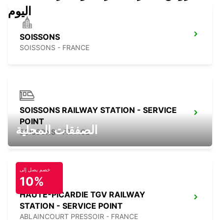
اليوم
SOISSONS
SOISSONS - FRANCE
SOISSONS RAILWAY STATION - SERVICE
POINT
الصفقات المحلية
SOISSONS - FRANCE
خصم يصل إلى
10%
HAUTE-PICARDIE TGV RAILWAY
STATION - SERVICE POINT
ABLAINCOURT PRESSOIR - FRANCE