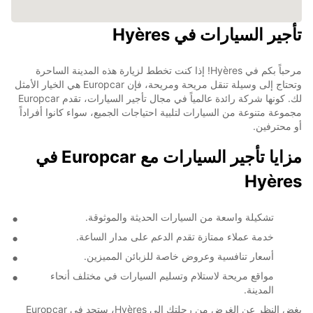
تأجير السيارات في Hyères
مرحباً بكم في Hyères! إذا كنت تخطط لزيارة هذه المدينة الساحرة
وتحتاج إلى وسيلة تنقل مريحة ومريحة، فإن Europcar هي الخيار الأمثل
لك. كونها شركة رائدة عالمياً في مجال تأجير السيارات، تقدم Europcar
مجموعة متنوعة من السيارات لتلبية احتياجات الجميع، سواء كانوا أفراداً
أو محترفين.
مزايا تأجير السيارات مع Europcar في
Hyères
تشكيلة واسعة من السيارات الحديثة والموثوقة.
خدمة عملاء ممتازة تقدم الدعم على مدار الساعة.
أسعار تنافسية وعروض خاصة للزبائن المميزين.
مواقع مريحة لاستلام وتسليم السيارات في مختلف أنحاء
المدينة.
بغض النظر عن الغرض من رحلتك إلى Hyères، ستجد في Europcar