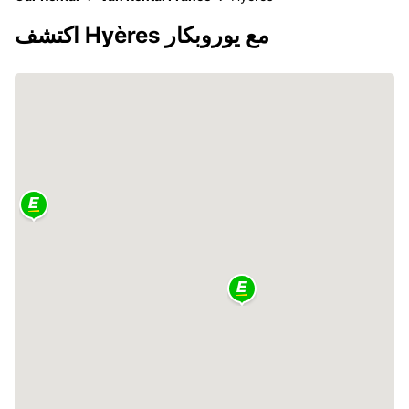
اكتشف Hyères مع يوروبكار