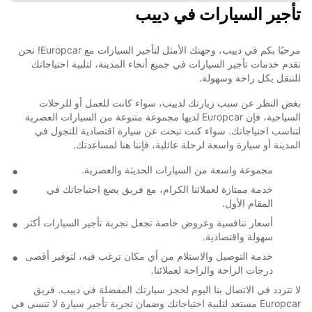
تأجير السيارات في دييب
مرحبًا بكم في دييب، وجهتك الأمثل لتأجير السيارات مع Europcar! نحن
نقدم خدمات تأجير السيارات في جميع أنحاء المدينة، لتلبية احتياجاتك
للتنقل بكل راحة وسهولة.
بغض النظر عن سبب زيارتك لدييب، سواء كانت للعمل أو للرحلات
السياحية، فإن Europcar لديها مجموعة متنوعة من السيارات العصرية
لتناسب احتياجاتك. سواء كنت تبحث عن سيارة اقتصادية للتجول في
المدينة أو سيارة واسعة لرحلة عائلية، فإننا هنا لمساعدتك.
مجموعة واسعة من السيارات الحديثة والعصرية.
خدمة ممتازة لعملائنا الكرام، مع فريق يضع احتياجاتك في
المقام الأول.
أسعار تنافسية وعروض خاصة تجعل تجربة تأجير السيارات أكثر
سهولة واقتصادية.
خدمة التوصيل والاستلام من أي مكان ترغب فيه، لتوفير أقصى
درجات الراحة والراحة لعملائنا.
لا تتردد في الاتصال بنا اليوم لحجز سيارتك المفضلة في دييب. فريق
Europcar مستعد لتلبية احتياجاتك وضمان تجربة تأجير سيارة لا تنسى في