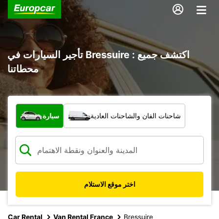
تأجير السيارات في Bressuire : اكتشف جميع
محطاتنا
ما نوع المركبة؟
شاحنات الفان والشاحنات العادية
سيارة
اختر موقع الاستلام
Car Rental
Van Rental France
Bressuire