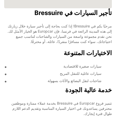
تأجير السيارات في Bressuire
مرحبًا بكم في Bressuire! إذا كنت بحاجة إلى تأجير سيارة خلال زيارتك
إلى هذه المدينة الرائعة في فرنسا، فإن Europcar هو الخيار الأمثل لك.
نحن نقدم مجموعة واسعة من السيارات والشاحنات لتناسب جميع
احتياجاتك، سواء كنت مسافرًا منفردًا، عائلة، أو محترفًا.
الاختيارات المتنوعة
سيارات صغيرة للاقتصادية
سيارات عائلية للتنقل المريح
شاحنات لنقل البضائع والأثاث بسهولة
خدمة عالية الجودة
تتميز فروع Europcar في Bressuire بخدمة عملاء ممتازة وموظفين
محترفين يساعدونك في اختيار السيارة المناسبة وتقديم الدعم اللازم
طوال فترة إيجارك.