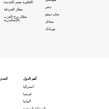
القاهرة مصر الجديدة
دنفر
مطار الغردقة
سان دييغو
مطار برج العرب
بالإسكندرية
سياتل
بوربانك
أهم الدول
"المدن
أستراليا
فرنسا
ألمانيا
المملكة المتحدة