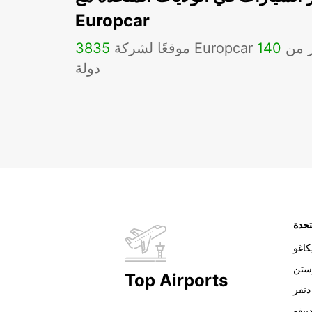
Europcar
Eu في أكثر من
140
3835
دولة
تحدة
اغو
ستن
Top Airports
دنفر
ييغو