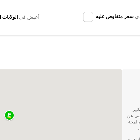
دي
سعر متفاوض عليه
أعيش في
ثير
غنى عن
م لمحة
دية