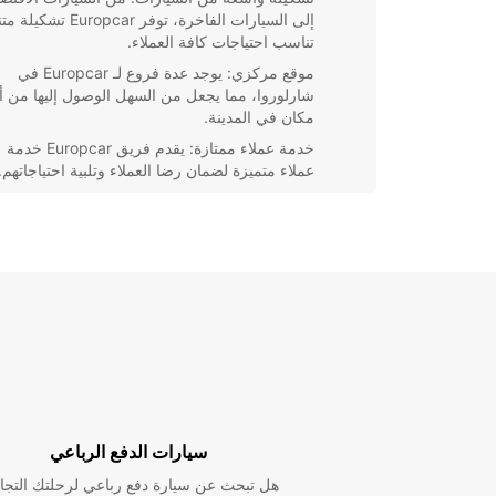
إلى السيارات الفاخرة، توفر Europcar 
تناسب احتياجات كافة العملاء.
موقع مركزي: يوجد عدة فروع لـ Europcar في
شارلوروا، مما يجعل من السهل الوصول إليها من أ
مكان في المدينة.
خدمة عملاء ممتازة: يقدم فريق Europcar خدمة
عملاء متميزة لضمان رضا العملاء وتلبية احتياجاتهم.
عروض وتخفيضات مميزة: تتوفر عروض خاصة
وتخفيضات مجزية على استئجار السيارات من
Europcar في شارلوروا لتوفير أفضل قيمة ممكنة
للعملاء.
لا تتردد في الاتصال بـ Europcar لتأجير سيارة والتمتع 
مريحة وسلسة في شارلوروا. تمتع بأفضل تجربة تأجير سي
مع Europcar!
سيارات الدفع الرباعي
هل تبحث عن سيارة دفع رباعي لرحلتك التجا