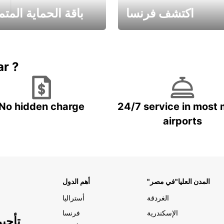
اكتشف فرنسا
باقة الحماية المتم
Book now
باقة الحماية ال
ar ?
No hidden charge
24/7 service in most 
airports
"المدن العليا"في مصر
أهم الدول
الغردقة
أستراليا
الإسكندرية
فرنسا
تأجي