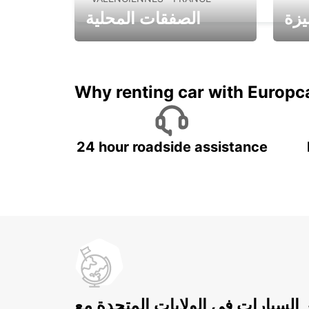
يزة
الصفقات المحلية
ادفع لمدة 5 أيام واحصل على
متميزة
7 أيام
Why renting car with Europc
24 hour roadside assistance
ر السيارات في الولايات المتحدة مع