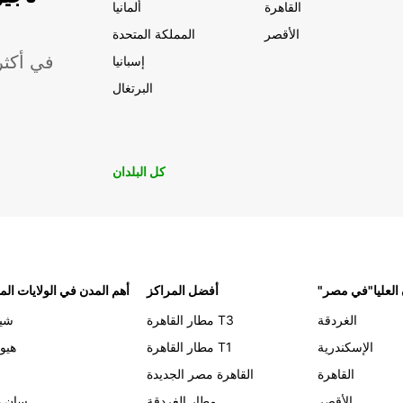
القاهرة
ألمانيا
الأقصر
المملكة المتحدة
موقعًا لشركة ropcar
إسبانيا
البرتغال
كل البلدان
 العليا"في مصر
أفضل المراكز
أهم المدن في الولايات الم
الغردقة
مطار القاهرة T3
شيك
الإسكندرية
مطار القاهرة T1
هيو
القاهرة
القاهرة مصر الجديدة
الأقصر
مطار الغردقة
سان د