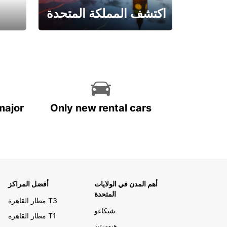
اكتشف المملكة المتحدة
احجز الآن
major
Only new rental cars
أهم المدن في الولايات
أفضل المراكز
المتحدة
مطار القاهرة T3
شيكاغو
مطار القاهرة T1
هيوستن