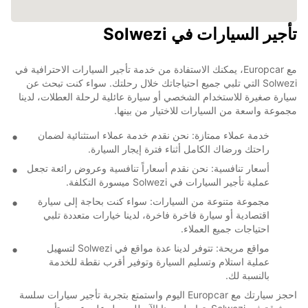
تأجير السيارات في Solwezi
مع Europcar، يمكنك الاستفادة من خدمة تأجير السيارات الاحترافية في
Solwezi التي تلبي جميع احتياجاتك خلال رحلتك. سواء كنت تبحث عن
سيارة صغيرة للاستخدام الشخصي أو سيارة عائلية لرحلة العطلات، لدينا
مجموعة واسعة من السيارات للاختيار من بينها.
خدمة عملاء ممتازة: نحن نقدم خدمة عملاء استثنائية لضمان
راحتك ورضاك الكامل أثناء فترة إيجار السيارة.
أسعار تنافسية: نحن نقدم أسعاراً تنافسية وعروض رائعة تجعل
عملية تأجير السيارات في Solwezi ميسورة التكلفة.
مجموعة متنوعة من السيارات: سواء كنت بحاجة إلى سيارة
اقتصادية أو سيارة فاخرة فاخرة، لدينا خيارات متعددة تلبي
احتياجات جميع العملاء.
مواقع مريحة: تتوفر لدينا عدة مواقع في Solwezi لتسهيل
عملية استلام وتسليم السيارة وتوفير أقرب نقطة للخدمة
بالنسبة لك.
احجز سيارتك مع Europcar اليوم واستمتع بتجربة تأجير سيارات سلسة