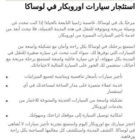
استئجار سيارات اوروبكار في لوساكا
مرحبًا بك في لوساكا، عاصمة زامبيا النابضة بالحياة! إذا كنت تبحث عن
وسيلة مريحة وموثوقة للتنقل في هذه المدينة الجميلة، فلا تبحث أبعد من
خدمة تأجير السيارات المميزة من اوروبكار.
استمتع برحلتك في لوساكا بكل راحة وأمان مع تشكيلة واسعة من
السيارات التي نوفرها لك. سواء كنت تبحث عن سيارة صغيرة للتنقل في
المدينة بكل سهولة، أو عن سيارة عائلية واسعة لتستمتع برحلة مريحة مع
أحبائك، سنضمن لك العثور على السيارة المثالية لاحتياجاتك.
تأجير سيارات بأسعار تنافسية ومناسبة لجميع الميزانيات
خدمة عملاء متميزة على مدار الساعة لمساعدتك في أي
استفسار
تشكيلة واسعة من السيارات الحديثة والمتنوعة للاختيار من
بخدمات اوروبكار
امكانية توصيل السيارة إلى موقعك لراحتك وسهولتك
احجز سيارتك مع اوروبكار اليوم واستمتع بتجربة تأجير سيارات لا تُضاهى
في لوساكا. اكتشف المدينة واستكشف كل معالمها السياحية بكل راحة
ورفاهية.