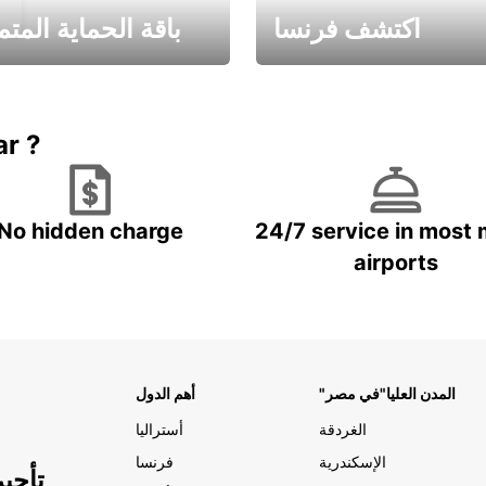
اكتشف فرنسا
باقة الحماية المتم
Book now
باقة الحماية ال
ar ?
No hidden charge
24/7 service in most 
airports
"المدن العليا"في مصر
أهم الدول
الغردقة
أستراليا
الإسكندرية
فرنسا
تأجي