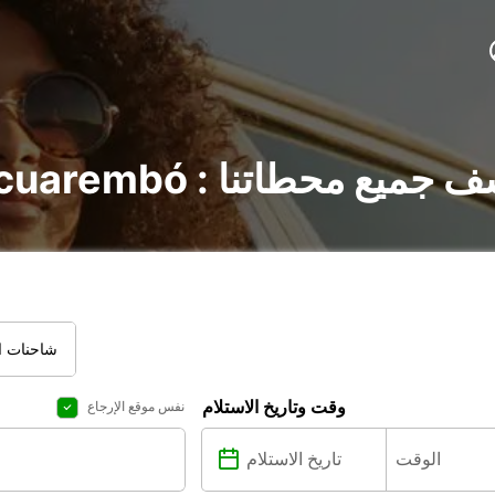
ارات في Tacuarembó : اكتشف جميع محطاتنا
شاحنات ال
وقت وتاريخ الاستلام
نفس موقع الإرجاع