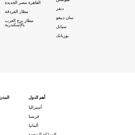
القاهرة مصر الجديدة
دنفر
مطار الغردقة
سان دييغو
مطار برج العرب
بالإسكندرية
سياتل
بوربانك
أهم الدول
"المدن
أستراليا
فرنسا
ألمانيا
المملكة المتحدة