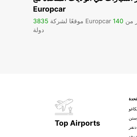
Europcar
Eu في أكثر من
140
3835
دولة
تحدة
اغو
ستن
Top Airports
دنفر
ييغو