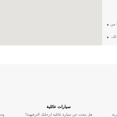
ا من
لك،
تك
 مع
مليئة
E سيجعل تنقلك في
سيارات عائلية
ي قلق
رية
هل تبحث عن سيارة عائلية لرحلتك الترفيهية؟
وتت