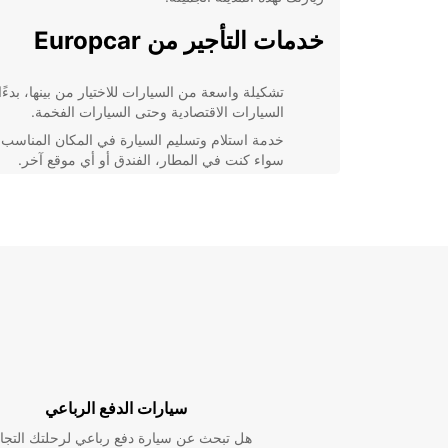
خدمات التأجير من Europcar
تشكيلة واسعة من السيارات للاختيار من بينها، بدءً
السيارات الاقتصادية وحتى السيارات الفخمة.
خدمة استلام وتسليم السيارة في المكان المناسب 
سواء كنت في المطار، الفندق أو أي موقع آخر.
خدمة دعم على مدار الساعة لضمان راحتك وسلام
أثناء رحلتك.
عروض وتخفيضات خاصة للعملاء المستمرين
والحجوزات المبكرة.
استكشف Tacuarembó براحة
Europcar
سواء كنت تخطط لقضاء عطلة عائلية ممتعة أو رحلة عمل 
بالمغامرات، فإن تأجير سيارة من uropcar
سيارات الدفع الرباعي
Tacuarembó أسهل وأكثر متعة. استمتع برحلتك دون أ
واستكشف كل معالم المدينة براحة وسهولة.
هل تبحث عن سيارة دفع رباعي لرحلتك التجا