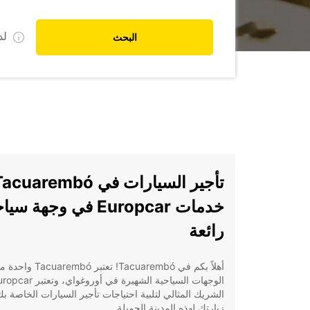
ل
البحث
خدمات Europcar في وجهة سي
رائعة
أهلاً بكم في Tacuarembó! تعتبر Tacuarembó
الوجهات السياحية الشهيرة في أوروغواي، وتعتب
الشريك المثالي لتلبية احتياجات تأجير السيارات الخاصة ب
زيارتك لهذه المدينة الجميلة.