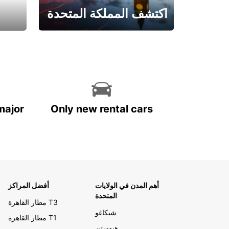
اكتشف المملكة المتحدة
احجز الآن
major
Only new rental cars
أهم المدن في الولايات
أفضل المراكز
المتحدة
مطار القاهرة T3
شيكاغو
مطار القاهرة T1
هيوستن