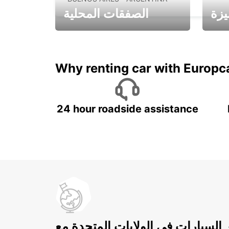
يزة
الصفقات المحلية
ادفع لمدة 5 أيام واحصل على
متميزة
7 أيام
Why renting car with Europc
24 hour roadside assistance
ر السيارات في الولايات المتحدة مع