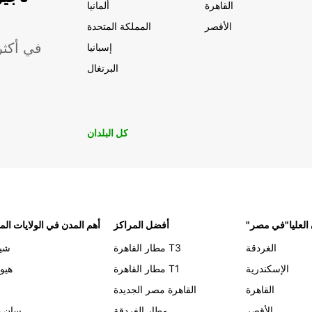
القاهرة
ألمانيا
الأقصر
المملكة المتحدة
موقعًا لشركة ropcar
إسبانيا
البرتغال
كل البلدان
 العليا"في مصر
أفضل المراكز
أهم المدن في الولايات الم
الغردقة
مطار القاهرة T3
شيك
الإسكندرية
مطار القاهرة T1
هيو
القاهرة
القاهرة مصر الجديدة
الأقصر
مطار الغردقة
سان د