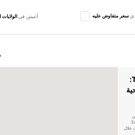
دي
سعر متفاوض عليه
أعيش في
ا
تأجير السيارات في Tacuarembó:
احية
 واحدة من
ر Europcar
ك خلال