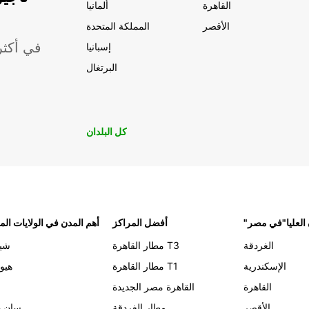
القاهرة
ألمانيا
الأقصر
المملكة المتحدة
موقعًا لشركة ropcar
إسبانيا
البرتغال
كل البلدان
 العليا"في مصر
أفضل المراكز
أهم المدن في الولايات الم
الغردقة
مطار القاهرة T3
شيك
الإسكندرية
مطار القاهرة T1
هيو
القاهرة
القاهرة مصر الجديدة
الأقصر
مطار الغردقة
سان د