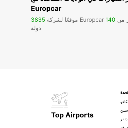
Europcar
Eu في أكثر من
140
3835
دولة
تحدة
اغو
ستن
Top Airports
دنفر
ييغو