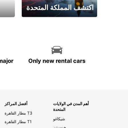
اكتشف المملكة المتحدة
احجز الآن
major
Only new rental cars
أهم المدن في الولايات
أفضل المراكز
المتحدة
مطار القاهرة T3
شيكاغو
مطار القاهرة T1
هيوستن