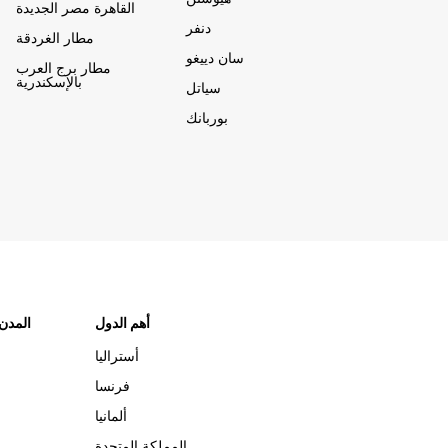
القاهرة مصر الجديدة
دنفر
مطار الغردقة
سان دييغو
مطار برج العرب
بالإسكندرية
سياتل
بوربانك
أهم الدول
"المدن
أستراليا
فرنسا
ألمانيا
المملكة المتحدة