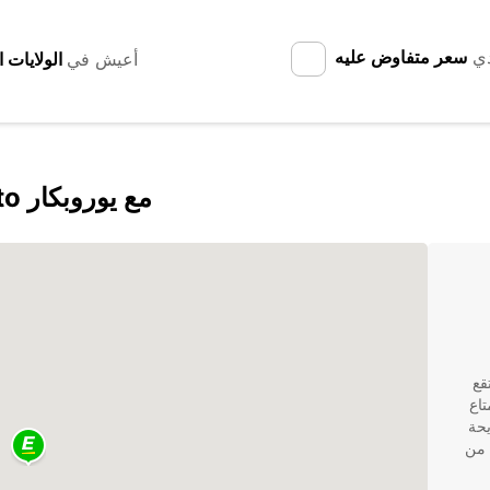
دي
سعر متفاوض عليه
أعيش في
اكتشف Colonia del Sacramento مع يوروبكار
حرة تقع
تاع
يحة
 من