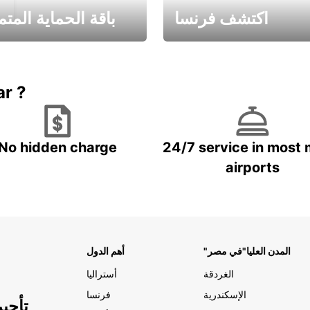
اكتشف فرنسا
باقة الحماية المتم
Book now
باقة الحماية ال
ar ?
No hidden charge
24/7 service in most 
airports
"المدن العليا"في مصر
أهم الدول
الغردقة
أستراليا
الإسكندرية
فرنسا
تأجي