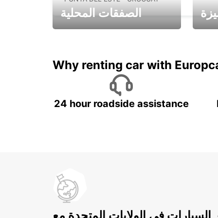
يزة
الصفقات المحلية
ادفع لمدة 5 أيام واحصل على
متميزة
7 أيام
Why renting car with Europc
24 hour roadside assistance
ر السيارات في الولايات المتحدة مع