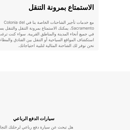
الاستمتاع بمرونة التنقل
مع خدمات تأجير الشاحنات الخاصة بنا في Colonia del
Sacramento، يمكنك الاستمتاع بمرونة التنقل والتنقل ب
في جميع أنحاء المدينة والمناطق القريبة. سواء كنت ترغ
استكشاف المواقع السياحية أو التنقل بين الفنادق والمطاع
نحن نوفر لك الشاحنة المثالية لتلبية احتياجاتك.
مجموعة متنوعة من الخيارات
نحن نقدم مجموعة متنوعة من الشاحنات لتلبية احتياجاتك
الفردية. سواء كنت بحاجة إلى شاحنة صغيرة لنقل الأمتعة 
شاحنة كبيرة لنقل الأثاث، يمكننا تلبية جميع احتياجاتك. كل
مجهزة بشكل جيد ومصممة لتوفير أقصى قدر من الراحة
والأمان أثناء الرحلة.
سيارات الدفع الرباعي
هل تبحث عن سيارة دفع رباعي لرحلتك التجا