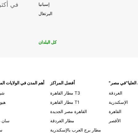
موقعًا لشركة ropcar
إسبانيا
البرتغال
كل البلدان
 العليا"في مصر
أفضل المراكز
أهم المدن في الولايات الم
الغردقة
مطار القاهرة T3
شيك
الإسكندرية
مطار القاهرة T1
هيو
القاهرة
القاهرة مصر الجديدة
الأقصر
مطار الغردقة
سان د
مطار برج العرب بالإسكندرية
سي