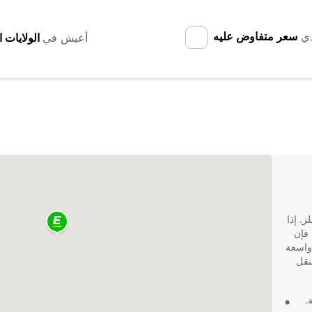
دي
سعر متفاوض عليه
أعيش في
. إذا
فإن
دم Europcar تشكيلة واسعة
نقل
.