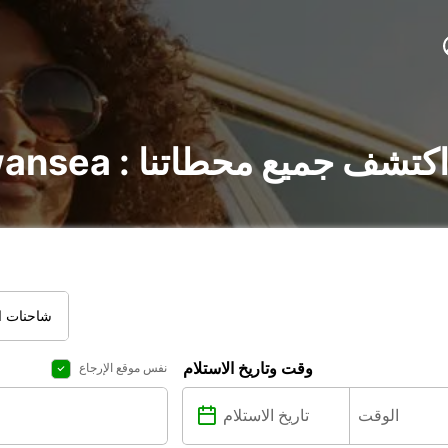
أجير السيارات في Swansea : اكتشف جميع محطاتنا
شاحنات ال
وقت وتاريخ الاستلام
نفس موقع الإرجاع