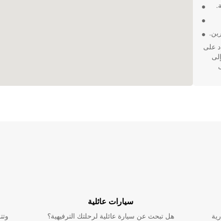
.
ين.
د على
إلى
ف
اليوم واحصل
متازة.
سيارات عائلية
رية
هل تبحث عن سيارة عائلية لرحلتك الترفيهية؟
وتت