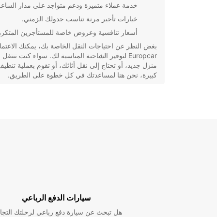
خدمة عملاء متميزة ودعم متواجد على مدار الساعة
خيارات تأجير مرنة تناسب جدولك الزمني.
أسعار تنافسية وعروض خاصة للمستأجرين المتكرر
بغض النظر عن احتياجات النقل الخاصة بك، يمكنك الاعتما
Europcar لتوفير الشاحنة المناسبة لك. سواء كنت تنتقل 
منزل جديد، أو تحتاج إلى نقل أثاثك، أو تقوم بعملية تنظي
كبيرة، نحن هنا لمساعدتك في كل خطوة على الطريق.
قم بزيارة أقرب فرع Europcar لديك في سوانزي 
على شاحنة تأجير تلبي احتياجاتك بأسعار تنافسية وخدمة م
سيارات الدفع الرباعي
هل تبحث عن سيارة دفع رباعي لرحلتك التجا