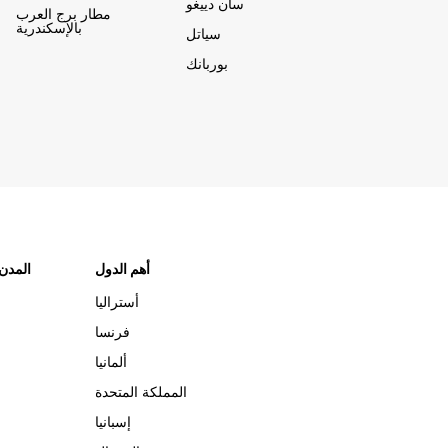
سان دييغو
مطار برج العرب
بالإسكندرية
سياتل
بوربانك
أهم الدول
"المدن
أستراليا
فرنسا
ألمانيا
المملكة المتحدة
إسبانيا