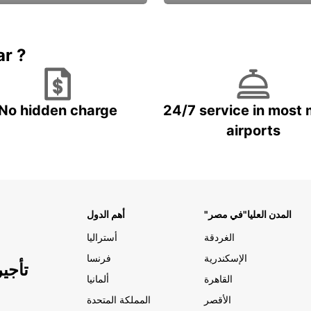
Book now
باقة الحماية ال
ar ?
No hidden charge
24/7 service in most 
airports
"المدن العليا"في مصر
أهم الدول
الغردقة
أستراليا
الإسكندرية
فرنسا
تأجي
القاهرة
ألمانيا
الأقصر
المملكة المتحدة