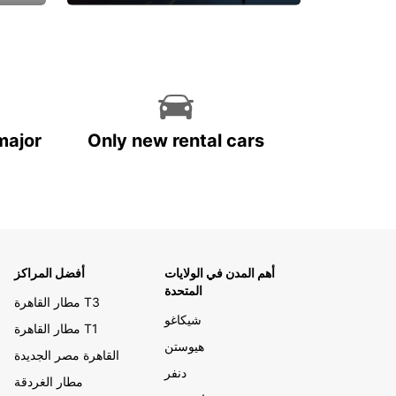
احجز الآن
major
Only new rental cars
أهم المدن في الولايات
أفضل المراكز
المتحدة
مطار القاهرة T3
شيكاغو
مطار القاهرة T1
هيوستن
القاهرة مصر الجديدة
دنفر
مطار الغردقة