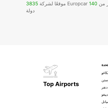
Eu في أكثر من
140
3835
دولة
تحدة
اغو
ستن
Top Airports
دنفر
ييغو
اتل