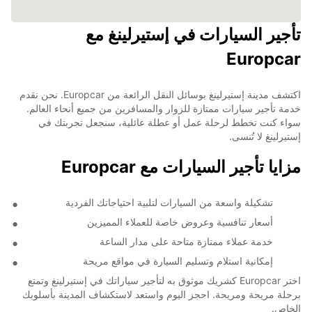
تأجير السيارات في إستيرلينغ مع
Europcar
اكتشف مدينة إستيرلينغ بوسائل النقل الرائعة من Europcar. نحن نقدم
خدمة تأجير سيارات ممتازة للزوار والمسافرين من جميع أنحاء العالم.
سواء كنت تخطط لرحلة عمل أو عطلة عائلية، سنجعل تجربتك في
إستيرلينغ لا تُنسى.
مزايا تأجير السيارات مع Europcar
تشكيلة واسعة من السيارات لتلبية احتياجاتك الفردية
أسعار تنافسية وعروض خاصة للعملاء المميزين
خدمة عملاء ممتازة متاحة على مدار الساعة
إمكانية استلام وتسليم السيارة في مواقع مريحة
اختر Europcar كشريك موثوق به لتأجير سياراتك في إستيرلينغ وتمتع
برحلة مريحة ومريحة. احجز اليوم واستعد لاستكشاف المدينة بأسلوبك
الخاص.