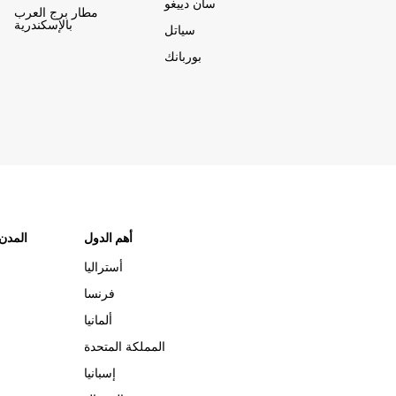
سان دييغو
مطار برج العرب
بالإسكندرية
سياتل
بوربانك
أهم الدول
"المدن
أستراليا
فرنسا
ألمانيا
المملكة المتحدة
إسبانيا