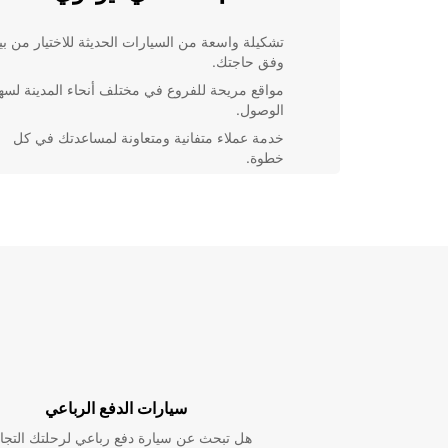
تشكيلة واسعة من السيارات الحديثة للاختيار من بين
وفق حاجتك.
مواقع مريحة للفروع في مختلف أنحاء المدينة لسه
الوصول.
خدمة عملاء متفانية ومتعاونة لمساعدتك في كل
خطوة.
أسعار تنافسية وعروض خاصة تجعل تجربة الإيجار أ
اقتصاداً.
استكشاف المدينة بسهولة
بفضل تأجير سيارة من Europcar، يمكنك الانتقال بي
نيوكوي بسهولة وراحة. قم بزيارة شاطئ Fistral لممار
رياضة ركوب الأمواج، أو تجول في مدينة مبانيها القديمة ف
محطة حفظ الأسماك السابقة.
حجز سيارتك الآن
سيارات الدفع الرباعي
هل تبحث عن سيارة دفع رباعي لرحلتك التجا
احجز سيارتك مع Europcar اليوم واستمتع برحلة لا ت