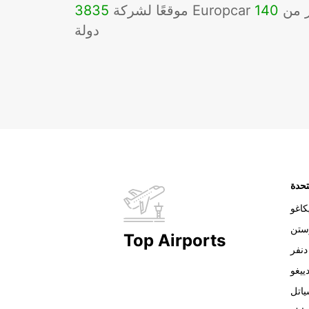
Eu في أكثر من
140
3835
دولة
تحدة
اغو
ستن
Top Airports
دنفر
ييغو
اتل