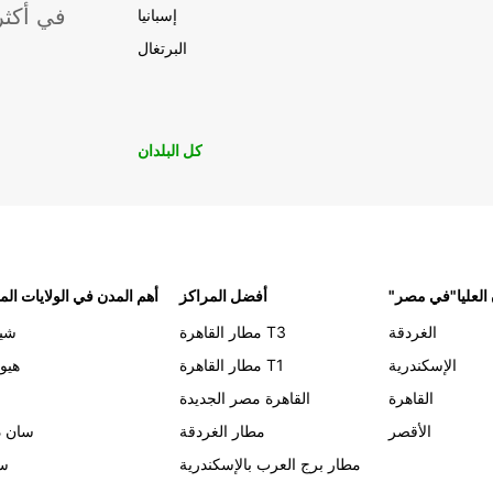
موقعًا لشركة ropcar
إسبانيا
البرتغال
كل البلدان
 العليا"في مصر
أفضل المراكز
أهم المدن في الولايات الم
الغردقة
مطار القاهرة T3
شيك
الإسكندرية
مطار القاهرة T1
هيو
القاهرة
القاهرة مصر الجديدة
الأقصر
مطار الغردقة
سان د
مطار برج العرب بالإسكندرية
سي