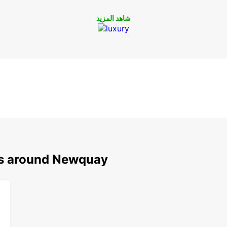
نا
شاهد المزيد
وع من
ns around Newquay