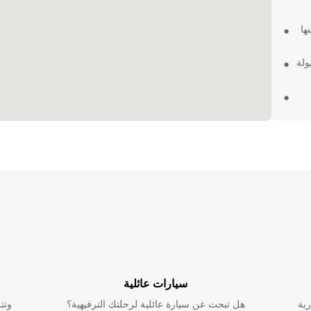
ها
ولة
كثر
ن مناطق
سة
ي
سيارات عائلية
رية
هل تبحث عن سيارة عائلية لرحلتك الترفيهية؟
وتت
ُنسى في