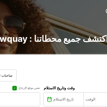
أجير السيارات في Newquay : اكتشف جميع محطاتنا
شاحنات ال
وقت وتاريخ الاستلام
نفس موقع الإرجاع