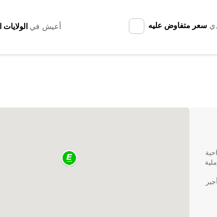
دي
سعر متفاوض عليه
أعيش في
حية
لية
جير