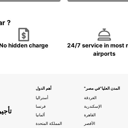
Book now
باقة الحماية ال
ar ?
No hidden charge
24/7 service in most 
airports
"المدن العليا"في مصر
أهم الدول
الغردقة
أستراليا
الإسكندرية
فرنسا
تأجي
القاهرة
ألمانيا
الأقصر
المملكة المتحدة