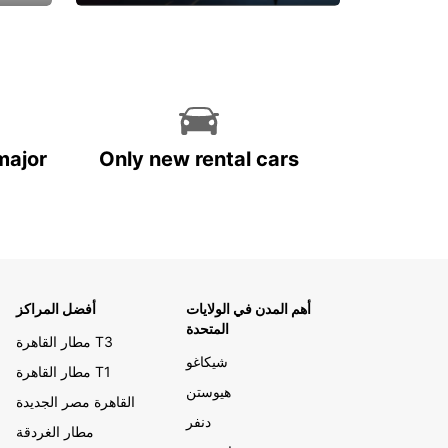
احجز الآن
major
Only new rental cars
أهم المدن في الولايات
أفضل المراكز
المتحدة
مطار القاهرة T3
شيكاغو
مطار القاهرة T1
هيوستن
القاهرة مصر الجديدة
دنفر
مطار الغردقة