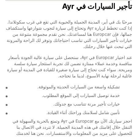
تأجير السيارات في Ayr
مرحبًا بك في أير، المدينة الجميلة والحيوية التي تقع في غرب سكوتلاندا.
إذا كنت تخطط لزيارة Ayr وتحتاج إلى سيارة لتجوب شوارعها واستكشاف
جمالها، فإن Europcar هنا لمساعدتك. نحن نقدم مجموعة متنوعة من
خيارات تأجير السيارات التي تناسب احتياجاتك وتوفر لك الراحة والمرونة
التي تبحث عنها خلال رحلتك.
عند اختيار Europcar في Ayr، ستحصل على سيارة عالية الجودة بأسعار
منافسة وخدمة عملاء ممتازة تضمن لك تجربة استئجار سيارة سلسة
ومريحة. سواء كنت تحتاج إلى سيارة صغيرة للقيادة في المدينة أو سيارة
عائلية لرحلة نهاية الأسبوع، لدينا ما تحتاجه.
تشكيلة واسعة من السيارات الحديثة والموثوقة.
خدمة توصيل السيارات إلى الموقع المطلوب.
خيارات تأجير مرنة تتناسب مع جدولك.
تأمين شامل لسلامتك وراحتك أثناء القيادة.
احجز سيارتك الآن مع Europcar في Ayr وتمتع بالحرية والسهولة في
التنقل خلال إقامتك في هذه المدينة الجميلة. لا تتردد في الاتصال بنا
للحصول على مزيد من المعلومات والاستفسارات. نحن هنا لخدمتك