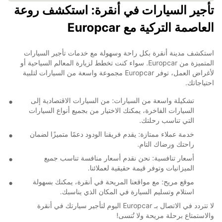
تأجير السيارات في أنقرة: استكشف روعة
العاصمة التركية مع Europcar
استكشف مدينة أنقرة بكل راحة وسهولة مع خدمات تأجير السيارات
المتميزة من Europcar. سواء كنت تخطط لزيارة المعالم السياحية أو
لأغراض العمل، توفر Europcar مجموعة واسعة من السيارات لتلبية
احتياجاتك.
تشكيلة واسعة من السيارات: من السيارات الاقتصادية إلى
السيارات الفاخرة، يمكنك الاختيار من بجميع أنواع السيارات
التي تناسب رحلتك.
خدمة عملاء ممتازة: يقدم فريقنا الودود دعمًا متميزًا لضمان
راحتك ورضاك التام.
أسعار تنافسية: نحن نقدم أسعار منافسة تناسب جميع
الميزانيات وتوفر قيمة حقيقية لعملائنا.
موقع مريح: مع مواقعنا المريحة في أنقرة، يمكنك بسهولة
استلام وتسليم السيارة في المكان الذي يناسبك.
لا تتردد في الاتصال بـ Europcar اليوم لتأجير سيارتك في أنقرة
والاستمتاع برحلة مريحة ولا تُنسى!