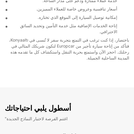
خدمة عملاء ممتازة ودعم على مدار الساعة.
أسعار تنافسية وعروض خاصة للعملاء المميزين.
إمكانية توصيل السيارة إلى الموقع الذي تختاره.
إتاحة الخدمات الإضافية مثل خدمة التأمين وتحديد السائق
الاحترافي.
باختصار، إذا كنت ترغب في التمتع بتجربة سفر لا تُنسى في Konyaaltı،
فتأكد من إتاحة سيارة تأجير من Europcar لتكون شريكك المثالي في
رحلتك. احجز الآن واستمتع بحرية التنقل واستكشاف كل ما تقدمه هذه
المدينة الساحلية الجميلة.
أسطول يلبي احتياجاتك
"اغتنم الفرصة لاختبار النماذج الجديدة