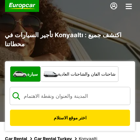
تأجير السيارات في Konyaaltı : اكتشف جميع
محطاتنا
ما نوع المركبة؟
شاحنات الفان والشاحنات العادية
سيارة
اختر موقع الاستلام
Car Rental
Car Rental Turkey
Konyaalti