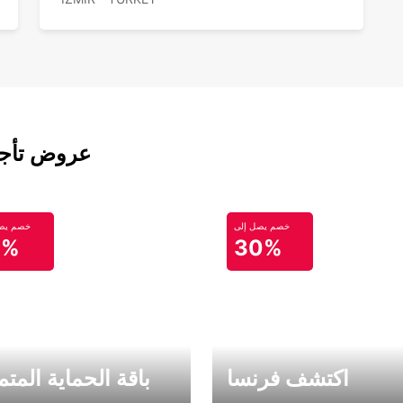
عروض تأجير
خصم يصل إلى
خصم يصل
0%
30%
اكتشف فرنسا
باقة الحماية المتم