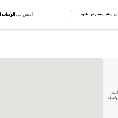
دي
سعر متفاوض عليه
أعيش في
 تأجير
 واسعة
د