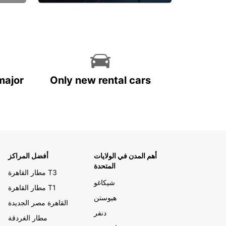
احجز الآن
major
Only new rental cars
أهم المدن في الولايات
أفضل المراكز
المتحدة
مطار القاهرة T3
شيكاغو
مطار القاهرة T1
هيوستن
القاهرة مصر الجديدة
دنفر
مطار الغردقة