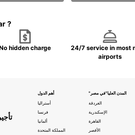
Book now
باقة الحماية ال
ar ?
No hidden charge
24/7 service in most 
airports
"المدن العليا"في مصر
أهم الدول
الغردقة
أستراليا
الإسكندرية
فرنسا
تأجي
القاهرة
ألمانيا
الأقصر
المملكة المتحدة