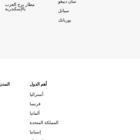
سان دييغو
مطار برج العرب
بالإسكندرية
سياتل
بوربانك
أهم الدول
"المدن
أستراليا
فرنسا
ألمانيا
المملكة المتحدة
إسبانيا