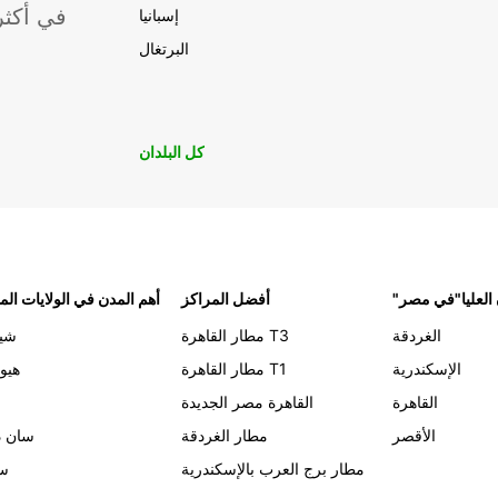
موقعًا لشركة ropcar
إسبانيا
البرتغال
كل البلدان
 العليا"في مصر
أفضل المراكز
أهم المدن في الولايات الم
الغردقة
مطار القاهرة T3
شيك
الإسكندرية
مطار القاهرة T1
هيو
القاهرة
القاهرة مصر الجديدة
الأقصر
مطار الغردقة
سان د
مطار برج العرب بالإسكندرية
سي