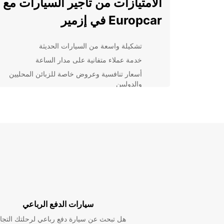
الامتيازات من تأجير السيارات مع
Europcar في إزمير
تشكيلة واسعة من السيارات الحديثة
خدمة عملاء متفانية على مدار الساعة
أسعار تنافسية وعروض خاصة للزبائن المحليين
والدوليين
إجراءات سهلة للحجز عبر الإنترنت أو الهاتف
خيارات تأجير السيارات المناسبة ل
سواء كنتم تبحثون عن سيارة صغيرة لرحلة عمل قصيرة أو
سيارة عائلية لاستكشاف إزمير برفقة الأحباء، ستجدون ما
تبحثون عنه لدينا. نحن نقدم خيارات تأجير مرنة تتناسب مع
احتياجاتكم وميزانيتكم.
حجز سيارتك اليوم في إزمير
سيارات الدفع الرباعي
لا تضيعوا وقتكم بالبحث عن خدمة تأجير سيارات موثوقة 
هل تبحث عن سيارة دفع رباعي لرحلتك التجا