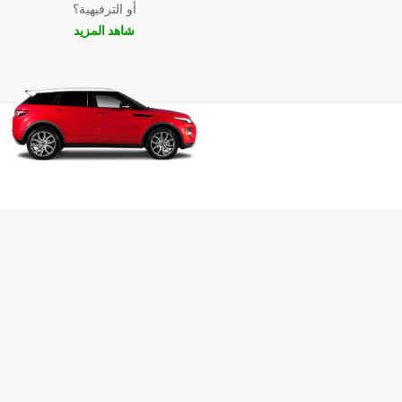
أو الترفيهية؟
إزمير. اختاروا Europcar واستمتعوا بتجربة تأجير س
ومريحة.
شاهد المزيد