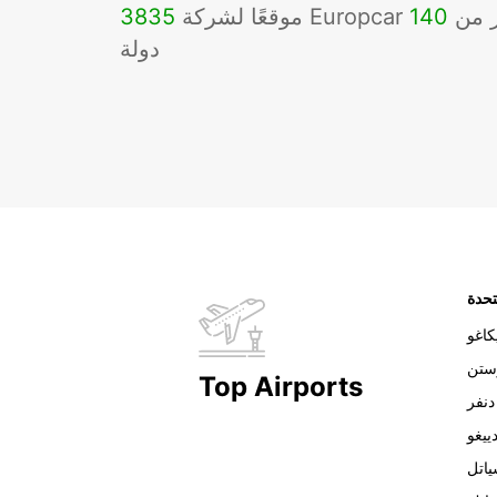
Eu في أكثر من
140
3835
دولة
تحدة
اغو
ستن
Top Airports
دنفر
ييغو
اتل